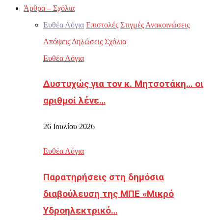
Άρθρα – Σχόλια
Ευθέα Λόγια
Επιστολές
Στιγμές
Ανακοινώσεις
Απόψεις
Δηλώσεις
Σχόλια
Ευθέα Λόγια
Δυστυχώς για τον κ. Μητσοτάκη… οι
αριθμοί λένε…
26 Ιουλίου 2026
Ευθέα Λόγια
Παρατηρήσεις στη δημόσια
διαβούλευση της ΜΠΕ «Μικρό
Υδροηλεκτρικό…