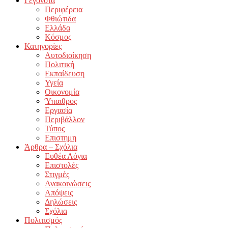
Γεγονότα
Περιφέρεια
Φθιώτιδα
Ελλάδα
Κόσμος
Κατηγορίες
Αυτοδιοίκηση
Πολιτική
Εκπαίδευση
Υγεία
Οικονομία
Ύπαιθρος
Εργασία
Περιβάλλον
Τύπος
Επιστημη
Άρθρα – Σχόλια
Ευθέα Λόγια
Επιστολές
Στιγμές
Ανακοινώσεις
Απόψεις
Δηλώσεις
Σχόλια
Πολιτισμός