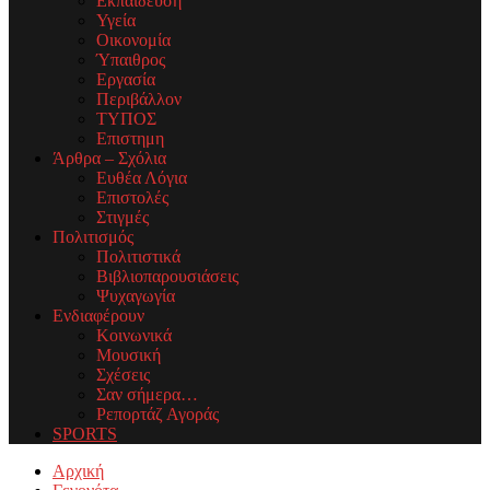
Εκπαίδευση
Υγεία
Οικονομία
Ύπαιθρος
Εργασία
Περιβάλλον
ΤΥΠΟΣ
Επιστημη
Άρθρα – Σχόλια
Ευθέα Λόγια
Επιστολές
Στιγμές
Πολιτισμός
Πολιτιστικά
Βιβλιοπαρουσιάσεις
Ψυχαγωγία
Ενδιαφέρουν
Κοινωνικά
Μουσική
Σχέσεις
Σαν σήμερα…
Ρεπορτάζ Αγοράς
SPORTS
Facebook
Twitter
Instagram
Youtube
Email
Αρχική