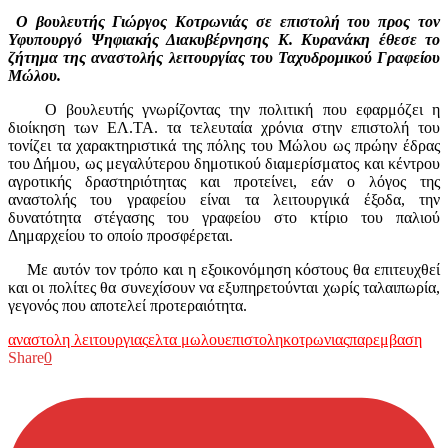
O βουλευτής Γιώργος Κοτρωνιάς σε επιστολή του προς τoν
Υφυπουργό Ψηφιακής Διακυβέρνησης Κ. Κυρανάκη έθεσε το
ζήτημα της αναστολής λειτουργίας του Ταχυδρομικού Γραφείου
Μώλου.
Ο βουλευτής γνωρίζοντας την πολιτική που εφαρμόζει η
διοίκηση των ΕΛ.ΤΑ. τα τελευταία χρόνια στην επιστολή του
τονίζει τα χαρακτηριστικά της πόλης του Μώλου ως πρώην έδρας
του Δήμου, ως μεγαλύτερου δημοτικού διαμερίσματος και κέντρου
αγροτικής δραστηριότητας και προτείνει, εάν ο λόγος της
αναστολής του γραφείου είναι τα λειτουργικά έξοδα, την
δυνατότητα στέγασης του γραφείου στο κτίριο του παλιού
Δημαρχείου το οποίο προσφέρεται.
Με αυτόν τον τρόπο και η εξοικονόμηση κόστους θα επιτευχθεί
και οι πολίτες θα συνεχίσουν να εξυπηρετούνται χωρίς ταλαιπωρία,
γεγονός που αποτελεί προτεραιότητα.
αναστολη λειτουργιας
ελτα μωλου
επιστολη
κοτρωνιας
παρεμβαση
Share
0