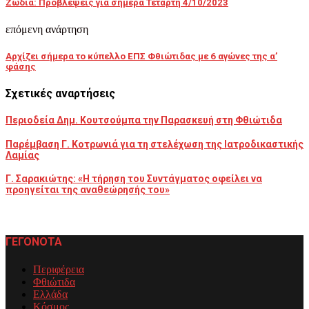
Ζώδια: Προβλέψεις για σήμερα Τετάρτη 4/10/2023
επόμενη ανάρτηση
Αρχίζει σήμερα το κύπελλο ΕΠΣ Φθιώτιδας με 6 αγώνες της α’
φάσης
Σχετικές αναρτήσεις
Περιοδεία Δημ. Κουτσούμπα την Παρασκευή στη Φθιώτιδα
Παρέμβαση Γ. Κοτρωνιά για τη στελέχωση της Ιατροδικαστικής
Λαμίας
Γ. Σαρακιώτης: «Η τήρηση του Συντάγματος οφείλει να
προηγείται της αναθεώρησής του»
ΓΕΓΟΝΟΤΑ
Περιφέρεια
Φθιώτιδα
Ελλάδα
Κόσμος