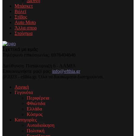
Διεθνή
Μπάσκετ
Βόλεϊ
Στίβος
Auto Moto
Άλλα σπορ
Στοίχημα
Σχετικά με εμάς
Τηλέφωνo επικοινωνίας: 6976404646
Διεύθυνση: Παπακυριαζή 6 - ΛΑΜΙΑ
Επικοινωνήστε μαζί μας:
info@efthia.gr
@2023 - efthia.gr. Όλα τα δικαιώματα διατηρούνται.
Αρχική
Γεγονότα
Περιφέρεια
Φθιώτιδα
Ελλάδα
Κόσμος
Κατηγορίες
Αυτοδιοίκηση
Πολιτική