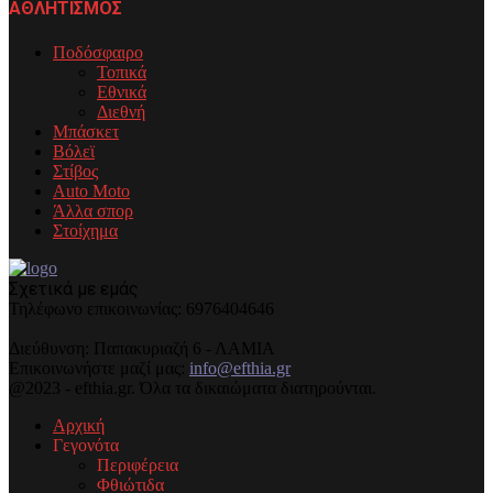
ΑΘΛΗΤΙΣΜΟΣ
Ποδόσφαιρο
Τοπικά
Εθνικά
Διεθνή
Μπάσκετ
Βόλεϊ
Στίβος
Auto Moto
Άλλα σπορ
Στοίχημα
Σχετικά με εμάς
Τηλέφωνo επικοινωνίας: 6976404646
Διεύθυνση: Παπακυριαζή 6 - ΛΑΜΙΑ
Επικοινωνήστε μαζί μας:
info@efthia.gr
@2023 - efthia.gr. Όλα τα δικαιώματα διατηρούνται.
Αρχική
Γεγονότα
Περιφέρεια
Φθιώτιδα