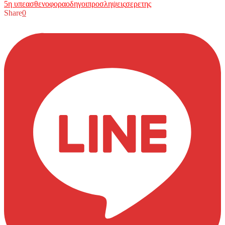
5η υπε
ασθενοφορα
οδηγοι
προσληψεις
σερετης
Share
0