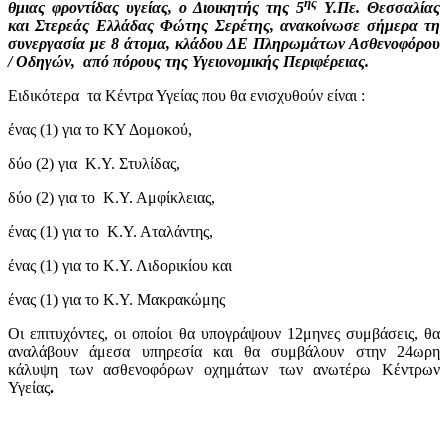
ης
θμιας φροντίδας υγείας, ο Διοικητής της 5
Υ.Πε. Θεσσαλίας
και Στερεάς Ελλάδας Φώτης Σερέτης, ανακοίνωσε σήμερα τη
συνεργασία με 8 άτομα, κλάδου ΔΕ Πληρωμάτων Ασθενοφόρου
/ Οδηγών, από πόρους της Υγειονομικής Περιφέρειας.
Ειδικότερα τα Κέντρα Υγείας που θα ενισχυθούν είναι :
ένας (1) για το ΚΥ Δομοκού,
δύο (2) για Κ.Υ. Στυλίδας,
δύο (2) για το Κ.Υ. Αμφίκλειας,
ένας (1) για το Κ.Υ. Αταλάντης,
ένας (1) για το Κ.Υ. Λιδορικίου και
ένας (1) για το Κ.Υ. Μακρακώμης
Οι επιτυχόντες, οι οποίοι θα υπογράψουν 12μηνες συμβάσεις, θα
αναλάβουν άμεσα υπηρεσία και θα συμβάλουν στην 24ωρη
κάλυψη των ασθενοφόρων οχημάτων των ανωτέρω Κέντρων
Υγείας
.