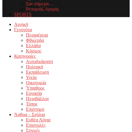
Σαν σήμερα…
Ρεπορτάζ Αγοράς
SPORTS
Facebook
Twitter
Instagram
Youtube
Email
Αρχική
Γεγονότα
Περιφέρεια
Φθιώτιδα
Ελλάδα
Κόσμος
Κατηγορίες
Αυτοδιοίκηση
Πολιτική
Εκπαίδευση
Υγεία
Οικονομία
Ύπαιθρος
Εργασία
Περιβάλλον
Τύπος
Επιστημη
Άρθρα – Σχόλια
Ευθέα Λόγια
Επιστολές
Στιγμές