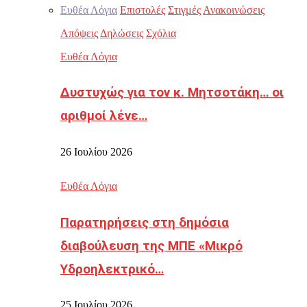
Ευθέα Λόγια
Επιστολές
Στιγμές
Ανακοινώσεις
Απόψεις
Δηλώσεις
Σχόλια
Ευθέα Λόγια
Δυστυχώς για τον κ. Μητσοτάκη… οι
αριθμοί λένε…
26 Ιουλίου 2026
Ευθέα Λόγια
Παρατηρήσεις στη δημόσια
διαβούλευση της ΜΠΕ «Μικρό
Υδροηλεκτρικό…
25 Ιουλίου 2026