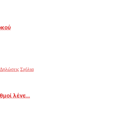
οκού
Δηλώσεις
Σχόλια
ιθμοί λένε…