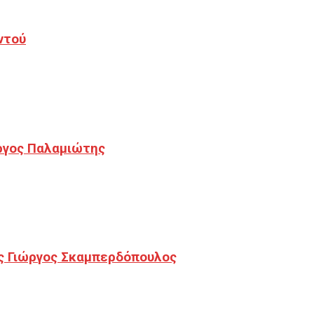
ντού
ργος Παλαμιώτης
ς Γιώργος Σκαμπερδόπουλος