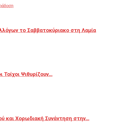
ράδοση
λλόγων το Σαββατοκύριακο στη Λαμία
 Τοίχοι Ψιθυρίζουν…
ού και Χορωδιακή Συνάντηση στην…