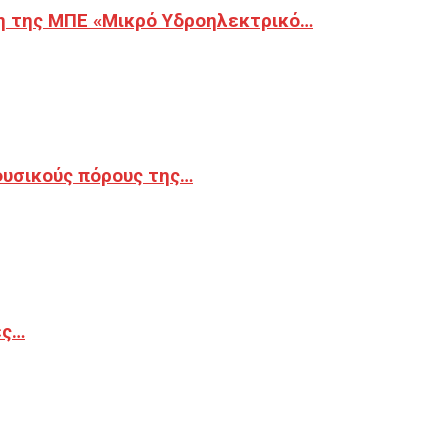
η της ΜΠΕ «Μικρό Υδροηλεκτρικό…
φυσικούς πόρους της…
ές…