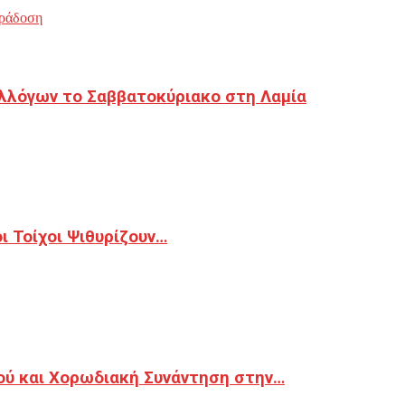
ράδοση
λλόγων το Σαββατοκύριακο στη Λαμία
 Τοίχοι Ψιθυρίζουν…
ού και Χορωδιακή Συνάντηση στην…