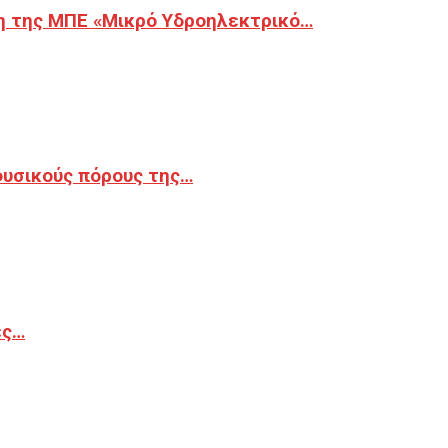
η της ΜΠΕ «Μικρό Υδροηλεκτρικό…
φυσικούς πόρους της…
ές…