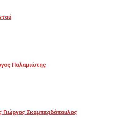
ντού
ργος Παλαμιώτης
ς Γιώργος Σκαμπερδόπουλος