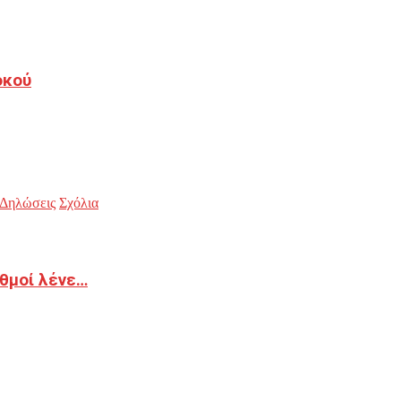
οκού
Δηλώσεις
Σχόλια
ιθμοί λένε…