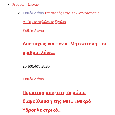
Άρθρα – Σχόλια
Ευθέα Λόγια
Επιστολές
Στιγμές
Ανακοινώσεις
Απόψεις
Δηλώσεις
Σχόλια
Ευθέα Λόγια
Δυστυχώς για τον κ. Μητσοτάκη… οι
αριθμοί λένε…
26 Ιουλίου 2026
Ευθέα Λόγια
Παρατηρήσεις στη δημόσια
διαβούλευση της ΜΠΕ «Μικρό
Υδροηλεκτρικό…