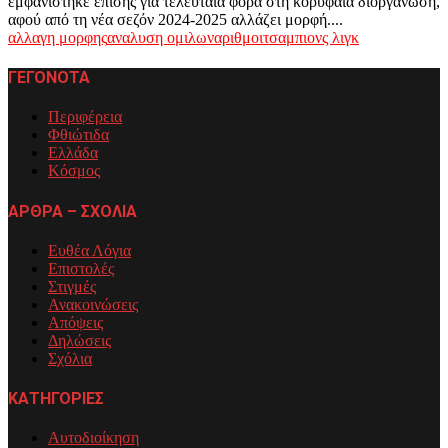
εμφανίστηκε επίσης για τελευταία φορά στη κορυφαία διοργάνωση,
αφού από τη νέα σεζόν 2024-2025 αλλάζει μορφή....
αλλαγη μορφης
αναλυση ομιλων
αριθμοι
τσαμπιονς λιγκ
ΓΕΓΟΝΟΤΑ
Περιφέρεια
Φθιώτιδα
Ελλάδα
Κόσμος
ΑΡΘΡΑ – ΣΧΟΛΙΑ
Ευθέα Λόγια
Επιστολές
Στιγμές
Ανακοινώσεις
Απόψεις
Δηλώσεις
Σχόλια
ΚΑΤΗΓΟΡΙΕΣ
Αυτοδιοίκηση