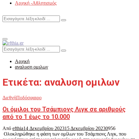
Αρχική -Αθλητισμός
Search
Search
for:
Primary
Menu
Search
Search
for:
Αρχική
αναλυση ομιλων
Ετικέτα: αναλυση ομιλων
Διεθνή
Ποδόσφαιρο
Οι όμιλοι του Τσάμπιονς Λιγκ σε αριθμούς
από το 1 έως το 10.000
Από
efthia
14 Δεκεμβρίου 2023
15 Δεκεμβρίου 2023
0
956
Ολοκληρώθηκε η φάση των ομίλων του Τσάμπιονς Λιγκ, που