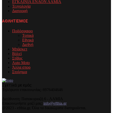
ΕΓΚΑΙΝΙΑ ΕΝΑΟΝ ΛΑΜΙΑ
Τεχνολογία
Διατροφή
ΑΘΛΗΤΙΣΜΟΣ
Ποδόσφαιρο
Τοπικά
Εθνικά
Διεθνή
Μπάσκετ
Βόλεϊ
Στίβος
Auto Moto
Άλλα σπορ
Στοίχημα
Σχετικά με εμάς
Τηλέφωνo επικοινωνίας: 6976404646
Διεύθυνση: Παπακυριαζή 6 - ΛΑΜΙΑ
Επικοινωνήστε μαζί μας:
info@efthia.gr
@2023 - efthia.gr. Όλα τα δικαιώματα διατηρούνται.