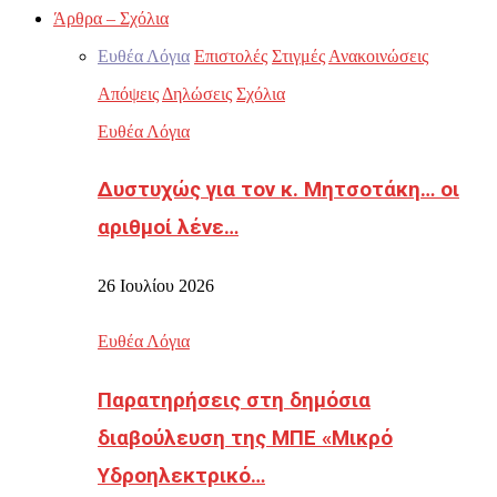
Άρθρα – Σχόλια
Ευθέα Λόγια
Επιστολές
Στιγμές
Ανακοινώσεις
Απόψεις
Δηλώσεις
Σχόλια
Ευθέα Λόγια
Δυστυχώς για τον κ. Μητσοτάκη… οι
αριθμοί λένε…
26 Ιουλίου 2026
Ευθέα Λόγια
Παρατηρήσεις στη δημόσια
διαβούλευση της ΜΠΕ «Μικρό
Υδροηλεκτρικό…