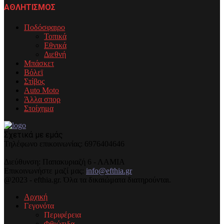
ΑΘΛΗΤΙΣΜΟΣ
Ποδόσφαιρο
Τοπικά
Εθνικά
Διεθνή
Μπάσκετ
Βόλεϊ
Στίβος
Auto Moto
Άλλα σπορ
Στοίχημα
Σχετικά με εμάς
Τηλέφωνo επικοινωνίας: 6976404646
Διεύθυνση: Παπακυριαζή 6 - ΛΑΜΙΑ
Επικοινωνήστε μαζί μας:
info@efthia.gr
@2023 - efthia.gr. Όλα τα δικαιώματα διατηρούνται.
Αρχική
Γεγονότα
Περιφέρεια
Φθιώτιδα