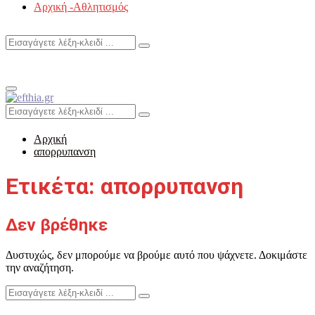
Αρχική -Αθλητισμός
Search
Search
for:
Primary
Menu
Search
Search
for:
Αρχική
απορρυπανση
Ετικέτα: απορρυπανση
Δεν βρέθηκε
Δυστυχώς, δεν μπορούμε να βρούμε αυτό που ψάχνετε. Δοκιμάστε
την αναζήτηση.
Search
Search
for: