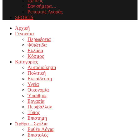
Σχέσεις
Σαν σήμερα…
Ρεπορτάζ Αγοράς
SPORTS
Facebook
Twitter
Instagram
Youtube
Email
Αρχική
Γεγονότα
Περιφέρεια
Φθιώτιδα
Ελλάδα
Κόσμος
Κατηγορίες
Αυτοδιοίκηση
Πολιτική
Εκπαίδευση
Υγεία
Οικονομία
Ύπαιθρος
Εργασία
Περιβάλλον
Τύπος
Επιστημη
Άρθρα – Σχόλια
Ευθέα Λόγια
Επιστολές