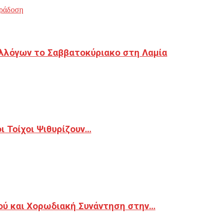
ράδοση
λλόγων το Σαββατοκύριακο στη Λαμία
 Τοίχοι Ψιθυρίζουν…
ού και Χορωδιακή Συνάντηση στην…