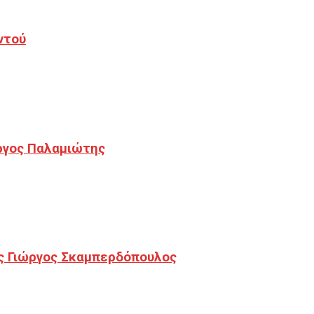
ντού
ργος Παλαμιώτης
ς Γιώργος Σκαμπερδόπουλος