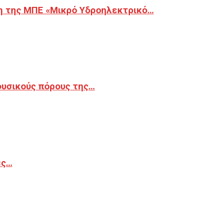
η της ΜΠΕ «Μικρό Υδροηλεκτρικό…
φυσικούς πόρους της…
ές…