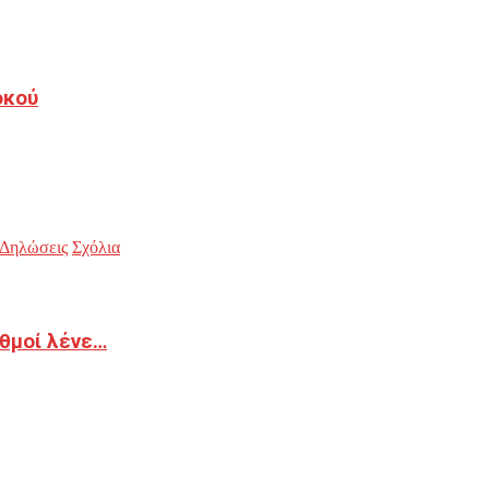
οκού
Δηλώσεις
Σχόλια
ιθμοί λένε…