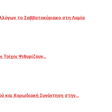
λλόγων το Σαββατοκύριακο στη Λαμία
 Τοίχοι Ψιθυρίζουν…
ού και Χορωδιακή Συνάντηση στην…