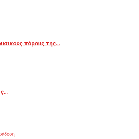
φυσικούς πόρους της…
ές…
ράδοση