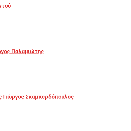
ντού
ργος Παλαμιώτης
ς Γιώργος Σκαμπερδόπουλος