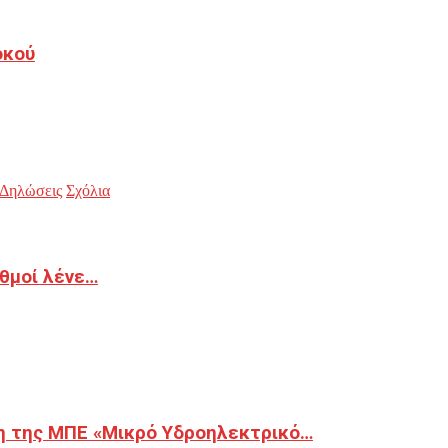
οκού
Δηλώσεις
Σχόλια
ιθμοί λένε…
η της ΜΠΕ «Μικρό Υδροηλεκτρικό…