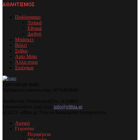
ΑΘΛΗΤΙΣΜΟΣ
Ποδόσφαιρο
Τοπικά
Εθνικά
Διεθνή
Μπάσκετ
Βόλεϊ
Στίβος
Auto Moto
Άλλα σπορ
Στοίχημα
Σχετικά με εμάς
Τηλέφωνo επικοινωνίας: 6976404646
Διεύθυνση: Παπακυριαζή 6 - ΛΑΜΙΑ
Επικοινωνήστε μαζί μας:
info@efthia.gr
@2023 - efthia.gr. Όλα τα δικαιώματα διατηρούνται.
Αρχική
Γεγονότα
Περιφέρεια
Φθιώτιδα