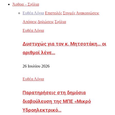
Άρθρα – Σχόλια
Ευθέα Λόγια
Επιστολές
Στιγμές
Ανακοινώσεις
Απόψεις
Δηλώσεις
Σχόλια
Ευθέα Λόγια
Δυστυχώς για τον κ. Μητσοτάκη… οι
αριθμοί λένε…
26 Ιουλίου 2026
Ευθέα Λόγια
Παρατηρήσεις στη δημόσια
διαβούλευση της ΜΠΕ «Μικρό
Υδροηλεκτρικό…