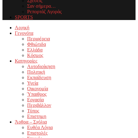
Σχέσεις
Σαν σήμερα…
Ρεπορτάζ Αγοράς
SPORTS
Facebook
Twitter
Instagram
Youtube
Email
Αρχική
Γεγονότα
Περιφέρεια
Φθιώτιδα
Ελλάδα
Κόσμος
Κατηγορίες
Αυτοδιοίκηση
Πολιτική
Εκπαίδευση
Υγεία
Οικονομία
Ύπαιθρος
Εργασία
Περιβάλλον
Τύπος
Επιστημη
Άρθρα – Σχόλια
Ευθέα Λόγια
Επιστολές