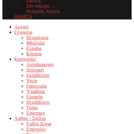
Σχέσεις
Σαν σήμερα…
Ρεπορτάζ Αγοράς
SPORTS
Facebook
Twitter
Instagram
Youtube
Email
Αρχική
Γεγονότα
Περιφέρεια
Φθιώτιδα
Ελλάδα
Κόσμος
Κατηγορίες
Αυτοδιοίκηση
Πολιτική
Εκπαίδευση
Υγεία
Οικονομία
Ύπαιθρος
Εργασία
Περιβάλλον
Τύπος
Επιστημη
Άρθρα – Σχόλια
Ευθέα Λόγια
Επιστολές