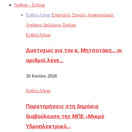
Άρθρα – Σχόλια
Ευθέα Λόγια
Επιστολές
Στιγμές
Ανακοινώσεις
Απόψεις
Δηλώσεις
Σχόλια
Ευθέα Λόγια
Δυστυχώς για τον κ. Μητσοτάκη… οι
αριθμοί λένε…
26 Ιουλίου 2026
Ευθέα Λόγια
Παρατηρήσεις στη δημόσια
διαβούλευση της ΜΠΕ «Μικρό
Υδροηλεκτρικό…