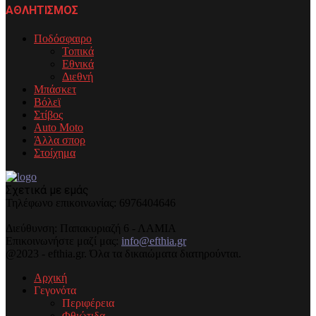
ΑΘΛΗΤΙΣΜΟΣ
Ποδόσφαιρο
Τοπικά
Εθνικά
Διεθνή
Μπάσκετ
Βόλεϊ
Στίβος
Auto Moto
Άλλα σπορ
Στοίχημα
Σχετικά με εμάς
Τηλέφωνo επικοινωνίας: 6976404646
Διεύθυνση: Παπακυριαζή 6 - ΛΑΜΙΑ
Επικοινωνήστε μαζί μας:
info@efthia.gr
@2023 - efthia.gr. Όλα τα δικαιώματα διατηρούνται.
Αρχική
Γεγονότα
Περιφέρεια
Φθιώτιδα