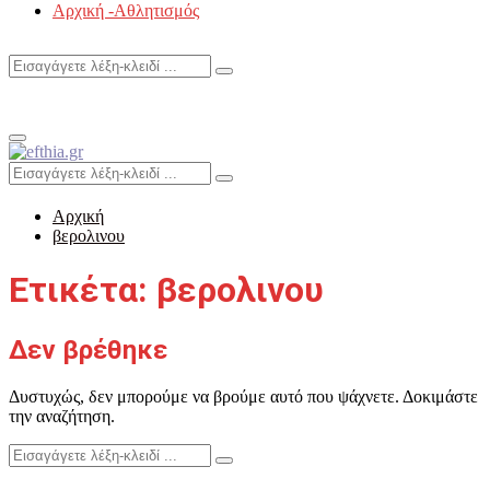
Αρχική -Αθλητισμός
Search
Search
for:
Primary
Menu
Search
Search
for:
Αρχική
βερολινου
Ετικέτα: βερολινου
Δεν βρέθηκε
Δυστυχώς, δεν μπορούμε να βρούμε αυτό που ψάχνετε. Δοκιμάστε
την αναζήτηση.
Search
Search
for: