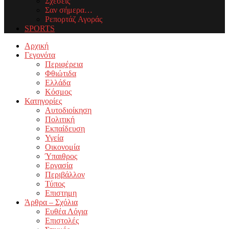
Σχέσεις
Σαν σήμερα…
Ρεπορτάζ Αγοράς
SPORTS
Facebook
Twitter
Instagram
Youtube
Email
Αρχική
Γεγονότα
Περιφέρεια
Φθιώτιδα
Ελλάδα
Κόσμος
Κατηγορίες
Αυτοδιοίκηση
Πολιτική
Εκπαίδευση
Υγεία
Οικονομία
Ύπαιθρος
Εργασία
Περιβάλλον
Τύπος
Επιστημη
Άρθρα – Σχόλια
Ευθέα Λόγια
Επιστολές