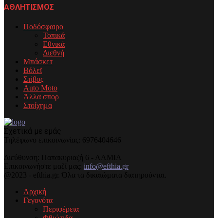
ΑΘΛΗΤΙΣΜΟΣ
Ποδόσφαιρο
Τοπικά
Εθνικά
Διεθνή
Μπάσκετ
Βόλεϊ
Στίβος
Auto Moto
Άλλα σπορ
Στοίχημα
Σχετικά με εμάς
Τηλέφωνo επικοινωνίας: 6976404646
Διεύθυνση: Παπακυριαζή 6 - ΛΑΜΙΑ
Επικοινωνήστε μαζί μας:
info@efthia.gr
@2023 - efthia.gr. Όλα τα δικαιώματα διατηρούνται.
Αρχική
Γεγονότα
Περιφέρεια
Φθιώτιδα