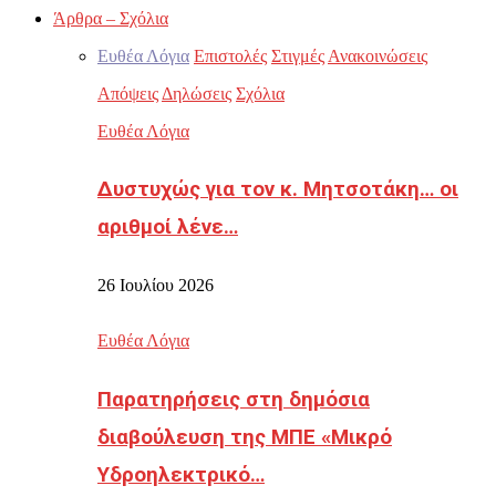
Άρθρα – Σχόλια
Ευθέα Λόγια
Επιστολές
Στιγμές
Ανακοινώσεις
Απόψεις
Δηλώσεις
Σχόλια
Ευθέα Λόγια
Δυστυχώς για τον κ. Μητσοτάκη… οι
αριθμοί λένε…
26 Ιουλίου 2026
Ευθέα Λόγια
Παρατηρήσεις στη δημόσια
διαβούλευση της ΜΠΕ «Μικρό
Υδροηλεκτρικό…