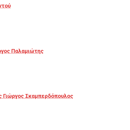
ντού
ργος Παλαμιώτης
ς Γιώργος Σκαμπερδόπουλος