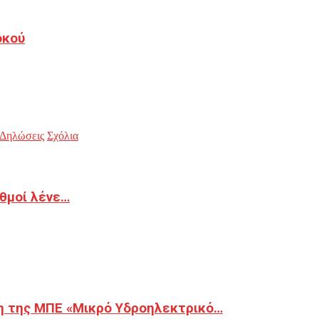
οκού
Δηλώσεις
Σχόλια
ιθμοί λένε…
η της ΜΠΕ «Μικρό Υδροηλεκτρικό…