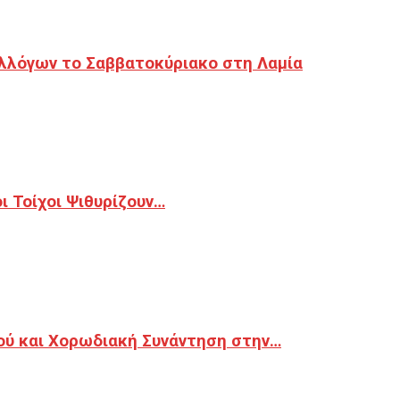
λλόγων το Σαββατοκύριακο στη Λαμία
 Τοίχοι Ψιθυρίζουν…
ού και Χορωδιακή Συνάντηση στην…