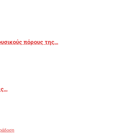
φυσικούς πόρους της…
ές…
ράδοση