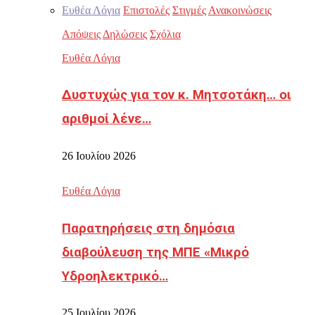
Ευθέα Λόγια
Επιστολές
Στιγμές
Ανακοινώσεις
Απόψεις
Δηλώσεις
Σχόλια
Ευθέα Λόγια
Δυστυχώς για τον κ. Μητσοτάκη… οι
αριθμοί λένε…
26 Ιουλίου 2026
Ευθέα Λόγια
Παρατηρήσεις στη δημόσια
διαβούλευση της ΜΠΕ «Μικρό
Υδροηλεκτρικό…
25 Ιουλίου 2026