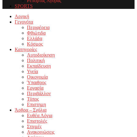
Ρεπορτάζ Αγοράς
SPORTS
Facebook
Twitter
Instagram
Youtube
Email
Αρχική
Γεγονότα
Περιφέρεια
Φθιώτιδα
Ελλάδα
Κόσμος
Κατηγορίες
Αυτοδιοίκηση
Πολιτική
Εκπαίδευση
Υγεία
Οικονομία
Ύπαιθρος
Εργασία
Περιβάλλον
Τύπος
Επιστημη
Άρθρα – Σχόλια
Ευθέα Λόγια
Επιστολές
Στιγμές
Ανακοινώσεις