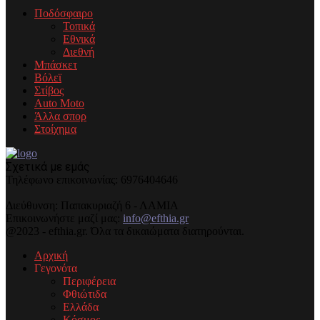
Ποδόσφαιρο
Τοπικά
Εθνικά
Διεθνή
Μπάσκετ
Βόλεϊ
Στίβος
Auto Moto
Άλλα σπορ
Στοίχημα
Σχετικά με εμάς
Τηλέφωνo επικοινωνίας: 6976404646
Διεύθυνση: Παπακυριαζή 6 - ΛΑΜΙΑ
Επικοινωνήστε μαζί μας:
info@efthia.gr
@2023 - efthia.gr. Όλα τα δικαιώματα διατηρούνται.
Αρχική
Γεγονότα
Περιφέρεια
Φθιώτιδα
Ελλάδα
Κόσμος