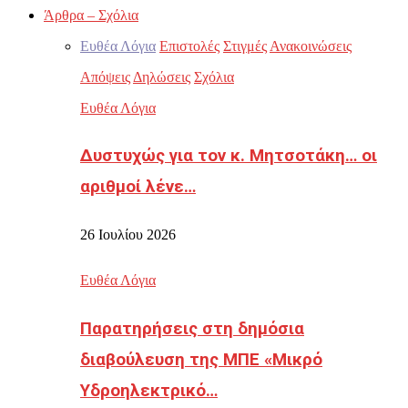
Άρθρα – Σχόλια
Ευθέα Λόγια
Επιστολές
Στιγμές
Ανακοινώσεις
Απόψεις
Δηλώσεις
Σχόλια
Ευθέα Λόγια
Δυστυχώς για τον κ. Μητσοτάκη… οι
αριθμοί λένε…
26 Ιουλίου 2026
Ευθέα Λόγια
Παρατηρήσεις στη δημόσια
διαβούλευση της ΜΠΕ «Μικρό
Υδροηλεκτρικό…