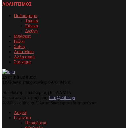
ΑΘΛΗΤΙΣΜΟΣ
Ποδόσφαιρο
Τοπικά
Εθνικά
Διεθνή
Μπάσκετ
Βόλεϊ
Στίβος
Auto Moto
Άλλα σπορ
Στοίχημα
Σχετικά με εμάς
Τηλέφωνo επικοινωνίας: 6976404646
Διεύθυνση: Παπακυριαζή 6 - ΛΑΜΙΑ
Επικοινωνήστε μαζί μας:
info@efthia.gr
@2023 - efthia.gr. Όλα τα δικαιώματα διατηρούνται.
Αρχική
Γεγονότα
Περιφέρεια
Φθιώτιδα