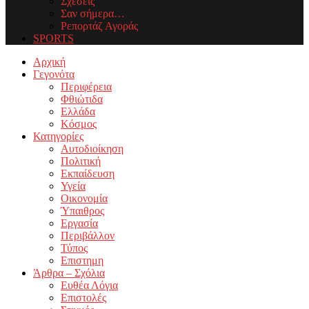
Σχέσεις
Σαν σήμερα…
Ρεπορτάζ Αγοράς
SPORTS
Facebook
Twitter
Instagram
Youtube
Email
Αρχική
Γεγονότα
Περιφέρεια
Φθιώτιδα
Ελλάδα
Κόσμος
Κατηγορίες
Αυτοδιοίκηση
Πολιτική
Εκπαίδευση
Υγεία
Οικονομία
Ύπαιθρος
Εργασία
Περιβάλλον
Τύπος
Επιστημη
Άρθρα – Σχόλια
Ευθέα Λόγια
Επιστολές