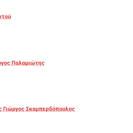
ντού
ργος Παλαμιώτης
ς Γιώργος Σκαμπερδόπουλος