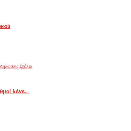
οκού
Δηλώσεις
Σχόλια
ιθμοί λένε…