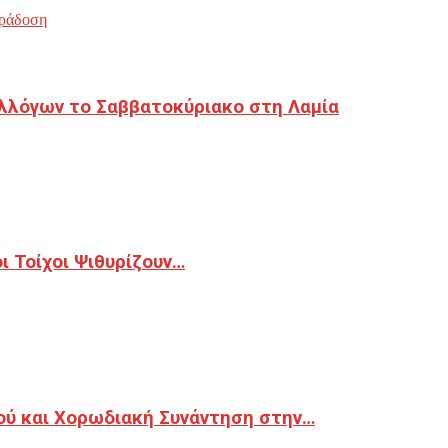
ράδοση
λλόγων το Σαββατοκύριακο στη Λαμία
 Τοίχοι Ψιθυρίζουν…
ού και Χορωδιακή Συνάντηση στην…