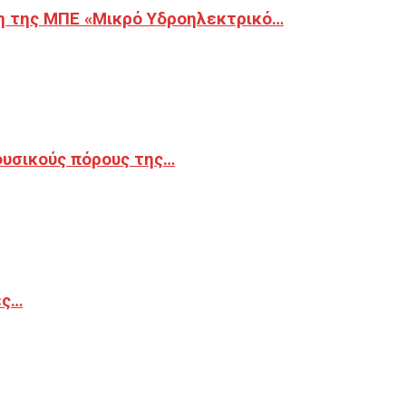
η της ΜΠΕ «Μικρό Υδροηλεκτρικό…
φυσικούς πόρους της…
ές…