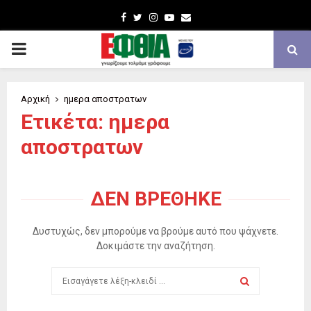
Facebook
Twitter
Instagram
Youtube
Email
PRIMARY
MENU
Αρχική
ημερα αποστρατων
Ετικέτα: ημερα
αποστρατων
ΔΕΝ ΒΡΈΘΗΚΕ
Δυστυχώς, δεν μπορούμε να βρούμε αυτό που ψάχνετε.
Δοκιμάστε την αναζήτηση.
Search
for:
SEARCH