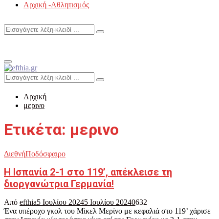
Αρχική -Αθλητισμός
Search
Search
for:
Primary
Menu
Search
Search
for:
Αρχική
μερινο
Ετικέτα: μερινο
Διεθνή
Ποδόσφαιρο
Η Ισπανία 2-1 στο 119’, απέκλεισε τη
διοργανώτρια Γερμανία!
Από
efthia
5 Ιουλίου 2024
5 Ιουλίου 2024
0
632
Ένα υπέροχο γκολ του Μίκελ Μερίνο με κεφαλιά στο 119’ χάρισε