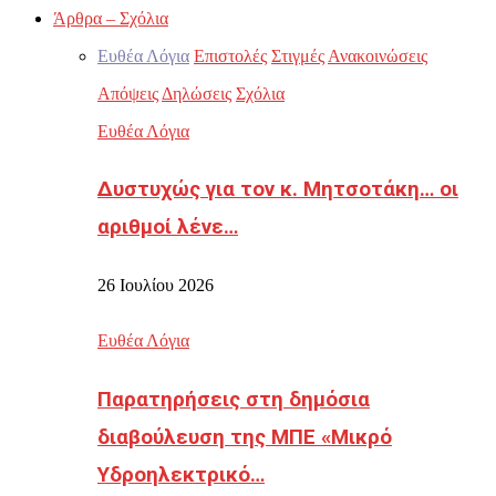
Άρθρα – Σχόλια
Ευθέα Λόγια
Επιστολές
Στιγμές
Ανακοινώσεις
Απόψεις
Δηλώσεις
Σχόλια
Ευθέα Λόγια
Δυστυχώς για τον κ. Μητσοτάκη… οι
αριθμοί λένε…
26 Ιουλίου 2026
Ευθέα Λόγια
Παρατηρήσεις στη δημόσια
διαβούλευση της ΜΠΕ «Μικρό
Υδροηλεκτρικό…