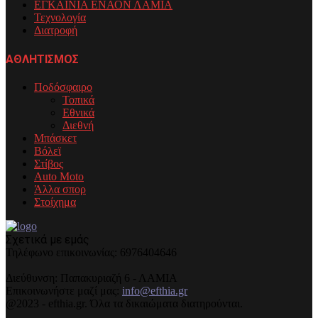
ΕΓΚΑΙΝΙΑ ΕΝΑΟΝ ΛΑΜΙΑ
Τεχνολογία
Διατροφή
ΑΘΛΗΤΙΣΜΟΣ
Ποδόσφαιρο
Τοπικά
Εθνικά
Διεθνή
Μπάσκετ
Βόλεϊ
Στίβος
Auto Moto
Άλλα σπορ
Στοίχημα
Σχετικά με εμάς
Τηλέφωνo επικοινωνίας: 6976404646
Διεύθυνση: Παπακυριαζή 6 - ΛΑΜΙΑ
Επικοινωνήστε μαζί μας:
info@efthia.gr
@2023 - efthia.gr. Όλα τα δικαιώματα διατηρούνται.