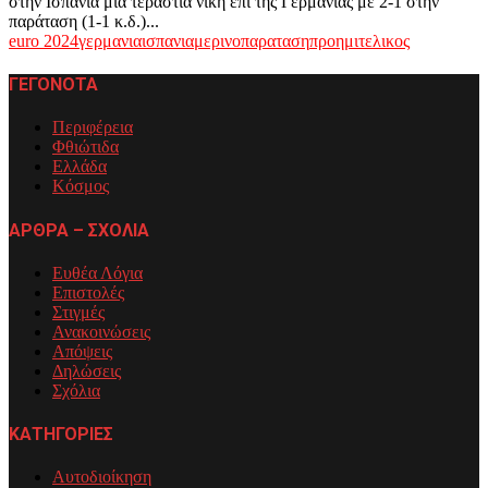
στην Ισπανία μία τεράστια νίκη επί της Γερμανίας με 2-1 στην
παράταση (1-1 κ.δ.)...
euro 2024
γερμανια
ισπανια
μερινο
παραταση
προημιτελικος
ΓΕΓΟΝΟΤΑ
Περιφέρεια
Φθιώτιδα
Ελλάδα
Κόσμος
ΑΡΘΡΑ – ΣΧΟΛΙΑ
Ευθέα Λόγια
Επιστολές
Στιγμές
Ανακοινώσεις
Απόψεις
Δηλώσεις
Σχόλια
ΚΑΤΗΓΟΡΙΕΣ
Αυτοδιοίκηση