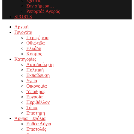
Σχέσεις
Σαν σήμερα…
Ρεπορτάζ Αγοράς
SPORTS
Facebook
Twitter
Instagram
Youtube
Email
Αρχική
Γεγονότα
Περιφέρεια
Φθιώτιδα
Ελλάδα
Κόσμος
Κατηγορίες
Αυτοδιοίκηση
Πολιτική
Εκπαίδευση
Υγεία
Οικονομία
Ύπαιθρος
Εργασία
Περιβάλλον
Τύπος
Επιστημη
Άρθρα – Σχόλια
Ευθέα Λόγια
Επιστολές