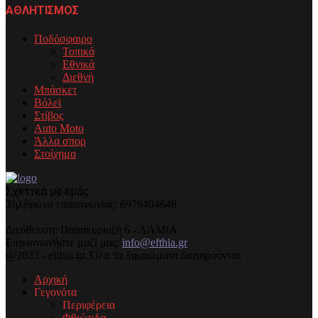
ΑΘΛΗΤΙΣΜΟΣ
Ποδόσφαιρο
Τοπικά
Εθνικά
Διεθνή
Μπάσκετ
Βόλεϊ
Στίβος
Auto Moto
Άλλα σπορ
Στοίχημα
Σχετικά με εμάς
Τηλέφωνo επικοινωνίας: 6976404646
Διεύθυνση: Παπακυριαζή 6 - ΛΑΜΙΑ
Επικοινωνήστε μαζί μας:
info@efthia.gr
@2023 - efthia.gr. Όλα τα δικαιώματα διατηρούνται.
Αρχική
Γεγονότα
Περιφέρεια
Φθιώτιδα