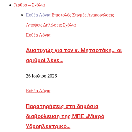
Άρθρα – Σχόλια
Ευθέα Λόγια
Επιστολές
Στιγμές
Ανακοινώσεις
Απόψεις
Δηλώσεις
Σχόλια
Ευθέα Λόγια
Δυστυχώς για τον κ. Μητσοτάκη… οι
αριθμοί λένε…
26 Ιουλίου 2026
Ευθέα Λόγια
Παρατηρήσεις στη δημόσια
διαβούλευση της ΜΠΕ «Μικρό
Υδροηλεκτρικό…