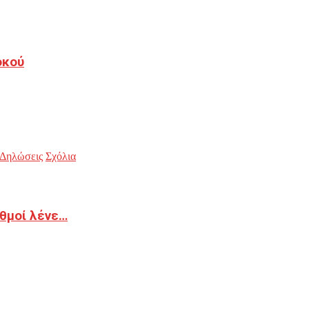
οκού
Δηλώσεις
Σχόλια
ιθμοί λένε…