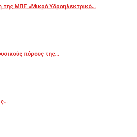
η της ΜΠΕ «Μικρό Υδροηλεκτρικό…
φυσικούς πόρους της…
ές…