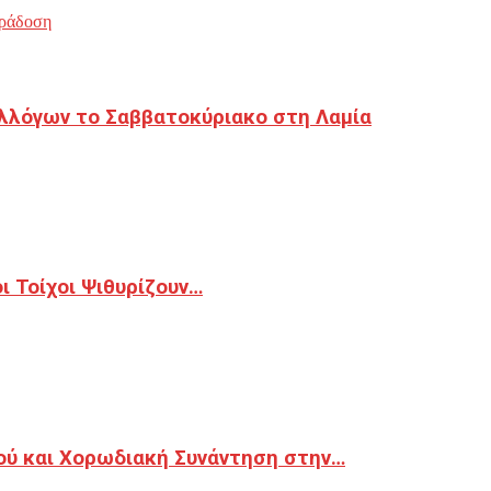
ράδοση
λλόγων το Σαββατοκύριακο στη Λαμία
 Τοίχοι Ψιθυρίζουν…
ού και Χορωδιακή Συνάντηση στην…