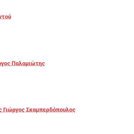
ντού
ργος Παλαμιώτης
ς Γιώργος Σκαμπερδόπουλος