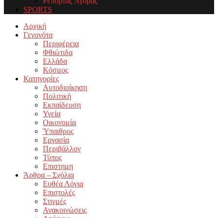
Ρεπορτάζ Αγοράς
SPORTS
Facebook
Twitter
Instagram
Youtube
Email
Αρχική
Γεγονότα
Περιφέρεια
Φθιώτιδα
Ελλάδα
Κόσμος
Κατηγορίες
Αυτοδιοίκηση
Πολιτική
Εκπαίδευση
Υγεία
Οικονομία
Ύπαιθρος
Εργασία
Περιβάλλον
Τύπος
Επιστημη
Άρθρα – Σχόλια
Ευθέα Λόγια
Επιστολές
Στιγμές
Ανακοινώσεις