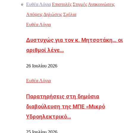
Ευθέα Λόγια
Επιστολές
Στιγμές
Ανακοινώσεις
Απόψεις
Δηλώσεις
Σχόλια
Ευθέα Λόγια
Δυστυχώς για τον κ. Μητσοτάκη… οι
αριθμοί λένε…
26 Ιουλίου 2026
Ευθέα Λόγια
Παρατηρήσεις στη δημόσια
διαβούλευση της ΜΠΕ «Μικρό
Υδροηλεκτρικό…
25 Ιουλίου 2026