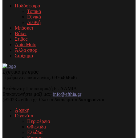
Ποδόσφαιρο
Τοπικά
Εθνικά
Διεθνή
Μπάσκετ
Βόλεϊ
Στίβος
Auto Moto
Άλλα σπορ
Στοίχημα
Σχετικά με εμάς
Τηλέφωνo επικοινωνίας: 6976404646
Διεύθυνση: Παπακυριαζή 6 - ΛΑΜΙΑ
Επικοινωνήστε μαζί μας:
info@efthia.gr
@2023 - efthia.gr. Όλα τα δικαιώματα διατηρούνται.
Αρχική
Γεγονότα
Περιφέρεια
Φθιώτιδα
Ελλάδα
Κόσμος