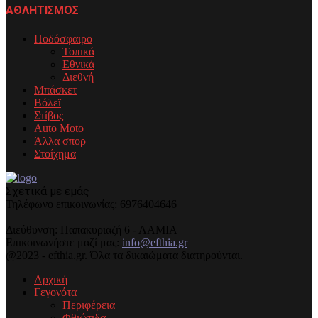
ΑΘΛΗΤΙΣΜΟΣ
Ποδόσφαιρο
Τοπικά
Εθνικά
Διεθνή
Μπάσκετ
Βόλεϊ
Στίβος
Auto Moto
Άλλα σπορ
Στοίχημα
Σχετικά με εμάς
Τηλέφωνo επικοινωνίας: 6976404646
Διεύθυνση: Παπακυριαζή 6 - ΛΑΜΙΑ
Επικοινωνήστε μαζί μας:
info@efthia.gr
@2023 - efthia.gr. Όλα τα δικαιώματα διατηρούνται.
Αρχική
Γεγονότα
Περιφέρεια
Φθιώτιδα