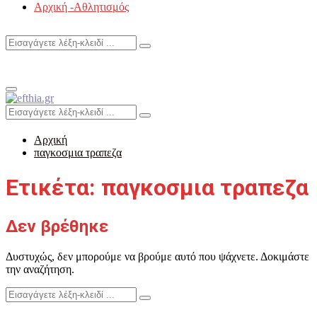
Αρχική -Αθλητισμός
Search
Search
for:
Primary
Menu
Search
Search
for:
Αρχική
παγκοσμια τραπεζα
Ετικέτα: παγκοσμια τραπεζα
Δεν βρέθηκε
Δυστυχώς, δεν μπορούμε να βρούμε αυτό που ψάχνετε. Δοκιμάστε
την αναζήτηση.
Search
Search
for: