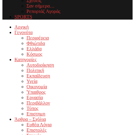
Σχέσεις
Σαν σήμερα…
Ρεπορτάζ Αγοράς
SPORTS
Facebook
Twitter
Instagram
Youtube
Email
Αρχική
Γεγονότα
Περιφέρεια
Φθιώτιδα
Ελλάδα
Κόσμος
Κατηγορίες
Αυτοδιοίκηση
Πολιτική
Εκπαίδευση
Υγεία
Οικονομία
Ύπαιθρος
Εργασία
Περιβάλλον
Τύπος
Επιστημη
Άρθρα – Σχόλια
Ευθέα Λόγια
Επιστολές