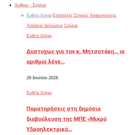
Άρθρα – Σχόλια
Ευθέα Λόγια
Επιστολές
Στιγμές
Ανακοινώσεις
Απόψεις
Δηλώσεις
Σχόλια
Ευθέα Λόγια
Δυστυχώς για τον κ. Μητσοτάκη… οι
αριθμοί λένε…
26 Ιουλίου 2026
Ευθέα Λόγια
Παρατηρήσεις στη δημόσια
διαβούλευση της ΜΠΕ «Μικρό
Υδροηλεκτρικό…