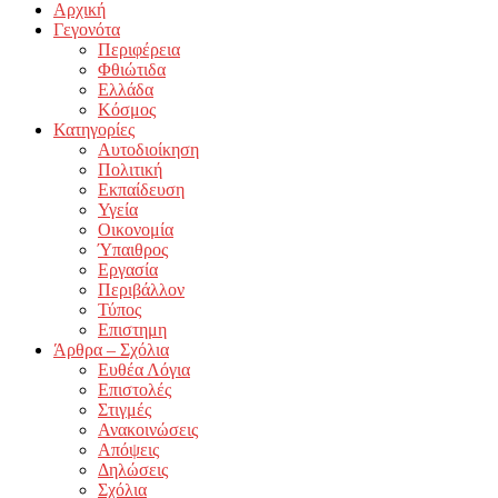
Αρχική
Γεγονότα
Περιφέρεια
Φθιώτιδα
Ελλάδα
Κόσμος
Κατηγορίες
Αυτοδιοίκηση
Πολιτική
Εκπαίδευση
Υγεία
Οικονομία
Ύπαιθρος
Εργασία
Περιβάλλον
Τύπος
Επιστημη
Άρθρα – Σχόλια
Ευθέα Λόγια
Επιστολές
Στιγμές
Ανακοινώσεις
Απόψεις
Δηλώσεις
Σχόλια