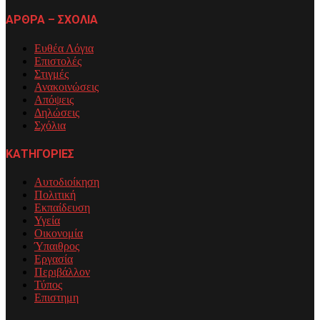
ΑΡΘΡΑ – ΣΧΟΛΙΑ
Ευθέα Λόγια
Επιστολές
Στιγμές
Ανακοινώσεις
Απόψεις
Δηλώσεις
Σχόλια
ΚΑΤΗΓΟΡΙΕΣ
Αυτοδιοίκηση
Πολιτική
Εκπαίδευση
Υγεία
Οικονομία
Ύπαιθρος
Εργασία
Περιβάλλον
Τύπος
Επιστημη