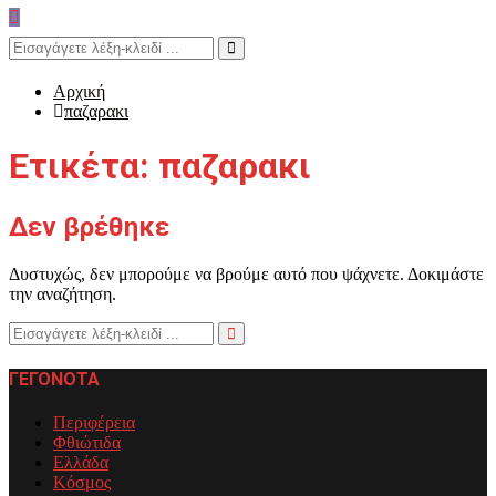
Search
for:
Search
Αρχική
παζαρακι
Ετικέτα: παζαρακι
Δεν βρέθηκε
Δυστυχώς, δεν μπορούμε να βρούμε αυτό που ψάχνετε. Δοκιμάστε
την αναζήτηση.
Search
for:
Search
ΓΕΓΟΝΟΤΑ
Περιφέρεια
Φθιώτιδα
Ελλάδα
Κόσμος