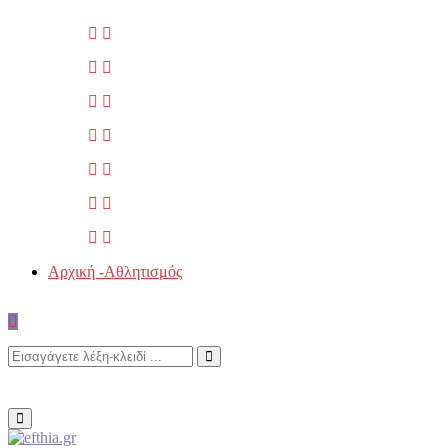
Αρχική -Αθλητισμός
Search
Search
for:
Primary
Menu