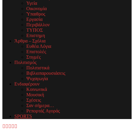
Υγεία
Οικονομία
Ύπαιθρος
Εργασία
Περιβάλλον
ΤΥΠΟΣ
Επιστημη
Άρθρα – Σχόλια
Ευθέα Λόγια
Επιστολές
Στιγμές
Πολιτισμός
Πολιτιστικά
Βιβλιοπαρουσιάσεις
Ψυχαγωγία
Ενδιαφέρουν
Κοινωνικά
Μουσική
Σχέσεις
Σαν σήμερα…
Ρεπορτάζ Αγοράς
SPORTS
Facebook
Twitter
Instagram
Youtube
Email