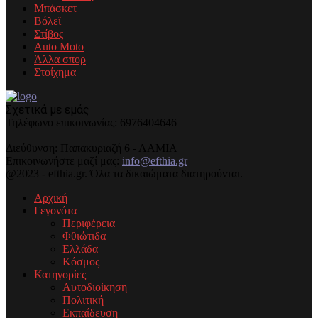
Μπάσκετ
Βόλεϊ
Στίβος
Auto Moto
Άλλα σπορ
Στοίχημα
Σχετικά με εμάς
Τηλέφωνo επικοινωνίας: 6976404646
Διεύθυνση: Παπακυριαζή 6 - ΛΑΜΙΑ
Επικοινωνήστε μαζί μας:
info@efthia.gr
@2023 - efthia.gr. Όλα τα δικαιώματα διατηρούνται.
Αρχική
Γεγονότα
Περιφέρεια
Φθιώτιδα
Ελλάδα
Κόσμος
Κατηγορίες
Αυτοδιοίκηση
Πολιτική
Εκπαίδευση