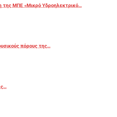
η της ΜΠΕ «Μικρό Υδροηλεκτρικό…
φυσικούς πόρους της…
ές…