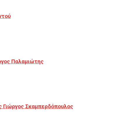
ντού
ργος Παλαμιώτης
ς Γιώργος Σκαμπερδόπουλος