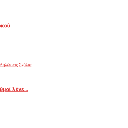
οκού
Δηλώσεις
Σχόλια
ιθμοί λένε…