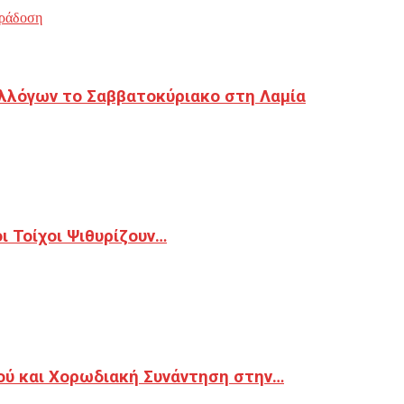
ράδοση
λλόγων το Σαββατοκύριακο στη Λαμία
 Τοίχοι Ψιθυρίζουν…
ού και Χορωδιακή Συνάντηση στην…