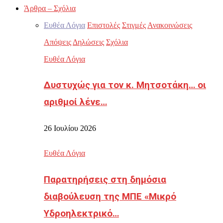
Άρθρα – Σχόλια
Ευθέα Λόγια
Επιστολές
Στιγμές
Ανακοινώσεις
Απόψεις
Δηλώσεις
Σχόλια
Ευθέα Λόγια
Δυστυχώς για τον κ. Μητσοτάκη… οι
αριθμοί λένε…
26 Ιουλίου 2026
Ευθέα Λόγια
Παρατηρήσεις στη δημόσια
διαβούλευση της ΜΠΕ «Μικρό
Υδροηλεκτρικό…