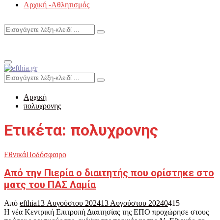
Αρχική -Αθλητισμός
Search
Search
for:
Primary
Menu
Search
Search
for:
Αρχική
πολυχρονης
Ετικέτα: πολυχρονης
Εθνικά
Ποδόσφαιρο
Από την Πιερία ο διαιτητής που ορίστηκε στο
ματς του ΠΑΣ Λαμία
Από
efthia
13 Αυγούστου 2024
13 Αυγούστου 2024
0
415
Η νέα Κεντρική Επιτροπή Διαιτησίας της ΕΠΟ προχώρησε στους