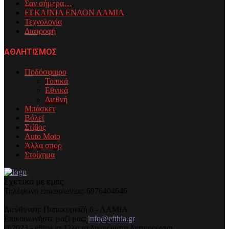
Σαν σήμερα…
ΕΓΚΑΙΝΙΑ ΕΝΑΟΝ ΛΑΜΙΑ
Τεχνολογία
Διατροφή
ΑΘΛΗΤΙΣΜΟΣ
Ποδόσφαιρο
Τοπικά
Εθνικά
Διεθνή
Μπάσκετ
Βόλεϊ
Στίβος
Auto Moto
Άλλα σπορ
Στοίχημα
Σχετικά με εμάς
Τηλέφωνo επικοινωνίας: 6976404646
Διεύθυνση: Παπακυριαζή 6 - ΛΑΜΙΑ
Επικοινωνήστε μαζί μας:
info@efthia.gr
@2023 - efthia.gr. Όλα τα δικαιώματα διατηρούνται.