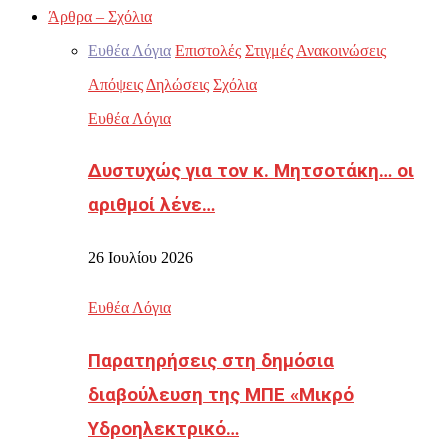
Άρθρα – Σχόλια
Ευθέα Λόγια
Επιστολές
Στιγμές
Ανακοινώσεις
Απόψεις
Δηλώσεις
Σχόλια
Ευθέα Λόγια
Δυστυχώς για τον κ. Μητσοτάκη… οι
αριθμοί λένε…
26 Ιουλίου 2026
Ευθέα Λόγια
Παρατηρήσεις στη δημόσια
διαβούλευση της ΜΠΕ «Μικρό
Υδροηλεκτρικό…