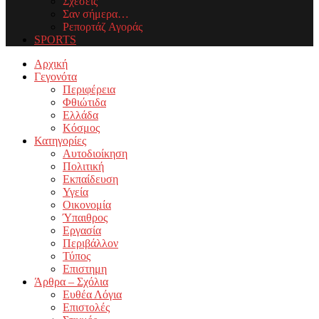
Σχέσεις
Σαν σήμερα…
Ρεπορτάζ Αγοράς
SPORTS
Facebook
Twitter
Instagram
Youtube
Email
Αρχική
Γεγονότα
Περιφέρεια
Φθιώτιδα
Ελλάδα
Κόσμος
Κατηγορίες
Αυτοδιοίκηση
Πολιτική
Εκπαίδευση
Υγεία
Οικονομία
Ύπαιθρος
Εργασία
Περιβάλλον
Τύπος
Επιστημη
Άρθρα – Σχόλια
Ευθέα Λόγια
Επιστολές