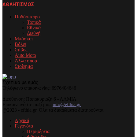
ΑΘΛΗΤΙΣΜΟΣ
Ποδόσφαιρο
Τοπικά
Εθνικά
Διεθνή
Μπάσκετ
Βόλεϊ
Στίβος
Auto Moto
Άλλα σπορ
Στοίχημα
Σχετικά με εμάς
Τηλέφωνo επικοινωνίας: 6976404646
Διεύθυνση: Παπακυριαζή 6 - ΛΑΜΙΑ
Επικοινωνήστε μαζί μας:
info@efthia.gr
@2023 - efthia.gr. Όλα τα δικαιώματα διατηρούνται.
Αρχική
Γεγονότα
Περιφέρεια
Φθιώτιδα