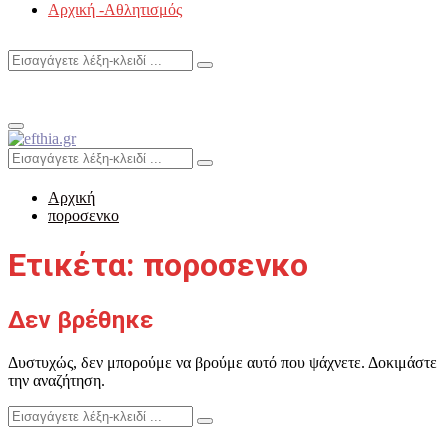
Αρχική -Αθλητισμός
Search
Search
for:
Primary
Menu
Search
Search
for:
Αρχική
ποροσενκο
Ετικέτα: ποροσενκο
Δεν βρέθηκε
Δυστυχώς, δεν μπορούμε να βρούμε αυτό που ψάχνετε. Δοκιμάστε
την αναζήτηση.
Search
Search
for: