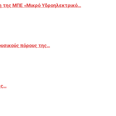
η της ΜΠΕ «Μικρό Υδροηλεκτρικό…
φυσικούς πόρους της…
ές…