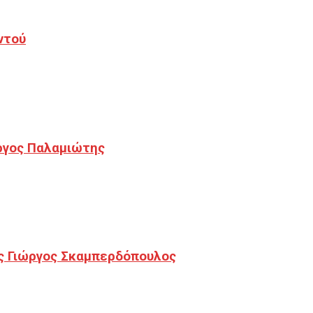
ντού
ργος Παλαμιώτης
ς Γιώργος Σκαμπερδόπουλος