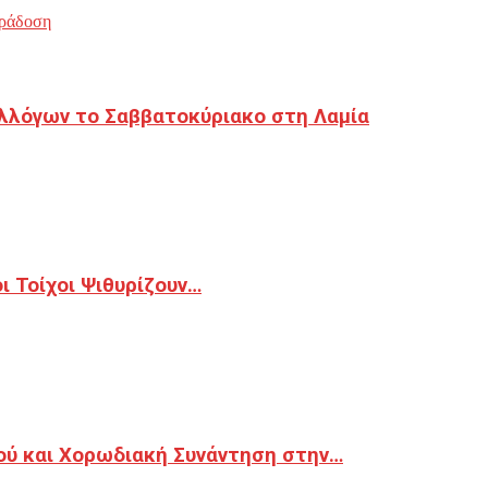
ράδοση
λλόγων το Σαββατοκύριακο στη Λαμία
 Τοίχοι Ψιθυρίζουν…
ού και Χορωδιακή Συνάντηση στην…