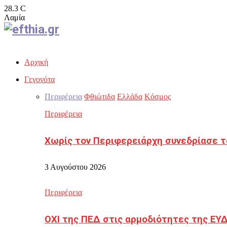
28.3
C
Λαμία
Facebook
Twitter
Instagram
Youtube
Email
Αρχική
Γεγονότα
Περιφέρεια
Φθιώτιδα
Ελλάδα
Κόσμος
Περιφέρεια
Χωρίς τον Περιφερειάρχη συνεδρίασε τ
3 Αυγούστου 2026
Περιφέρεια
ΟΧΙ της ΠΕΔ στις αρμοδιότητες της ΕΥ