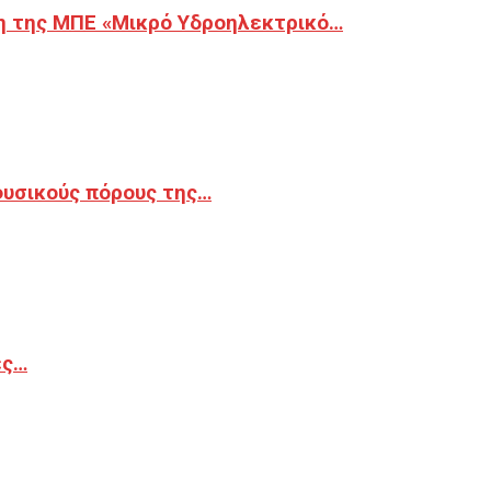
η της ΜΠΕ «Μικρό Υδροηλεκτρικό…
φυσικούς πόρους της…
ές…