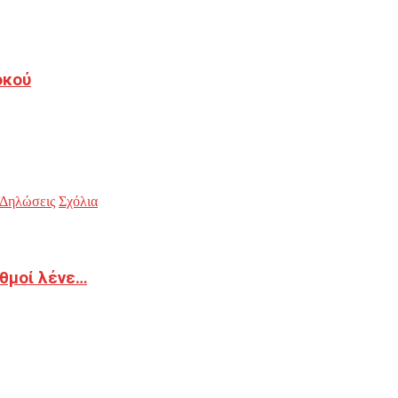
οκού
Δηλώσεις
Σχόλια
ιθμοί λένε…