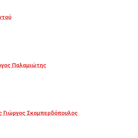
ντού
ργος Παλαμιώτης
ς Γιώργος Σκαμπερδόπουλος