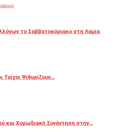
ράδοση
λλόγων το Σαββατοκύριακο στη Λαμία
 Τοίχοι Ψιθυρίζουν…
ού και Χορωδιακή Συνάντηση στην…