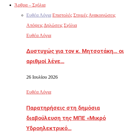
Άρθρα – Σχόλια
Ευθέα Λόγια
Επιστολές
Στιγμές
Ανακοινώσεις
Απόψεις
Δηλώσεις
Σχόλια
Ευθέα Λόγια
Δυστυχώς για τον κ. Μητσοτάκη… οι
αριθμοί λένε…
26 Ιουλίου 2026
Ευθέα Λόγια
Παρατηρήσεις στη δημόσια
διαβούλευση της ΜΠΕ «Μικρό
Υδροηλεκτρικό…