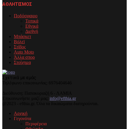
ΑΘΛΗΤΙΣΜΟΣ
Ποδόσφαιρο
Τοπικά
Εθνικά
Διεθνή
Μπάσκετ
Βόλεϊ
Στίβος
Auto Moto
Άλλα σπορ
Στοίχημα
Σχετικά με εμάς
Τηλέφωνo επικοινωνίας: 6976404646
Διεύθυνση: Παπακυριαζή 6 - ΛΑΜΙΑ
Επικοινωνήστε μαζί μας:
info@efthia.gr
@2023 - efthia.gr. Όλα τα δικαιώματα διατηρούνται.
Αρχική
Γεγονότα
Περιφέρεια
Φθιώτιδα