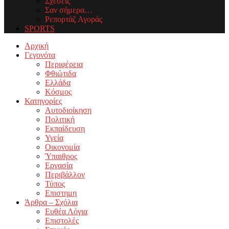
Σχέσεις
Σαν σήμερα…
Ρεπορτάζ Αγοράς
SPORTS
Facebook
Twitter
Instagram
Youtube
Email
Αρχική
Γεγονότα
Περιφέρεια
Φθιώτιδα
Ελλάδα
Κόσμος
Κατηγορίες
Αυτοδιοίκηση
Πολιτική
Εκπαίδευση
Υγεία
Οικονομία
Ύπαιθρος
Εργασία
Περιβάλλον
Τύπος
Επιστημη
Άρθρα – Σχόλια
Ευθέα Λόγια
Επιστολές