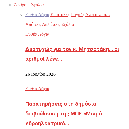
Άρθρα – Σχόλια
Ευθέα Λόγια
Επιστολές
Στιγμές
Ανακοινώσεις
Απόψεις
Δηλώσεις
Σχόλια
Ευθέα Λόγια
Δυστυχώς για τον κ. Μητσοτάκη… οι
αριθμοί λένε…
26 Ιουλίου 2026
Ευθέα Λόγια
Παρατηρήσεις στη δημόσια
διαβούλευση της ΜΠΕ «Μικρό
Υδροηλεκτρικό…