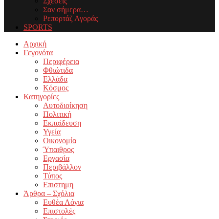
Σχέσεις
Σαν σήμερα…
Ρεπορτάζ Αγοράς
SPORTS
Facebook
Twitter
Instagram
Youtube
Email
Αρχική
Γεγονότα
Περιφέρεια
Φθιώτιδα
Ελλάδα
Κόσμος
Κατηγορίες
Αυτοδιοίκηση
Πολιτική
Εκπαίδευση
Υγεία
Οικονομία
Ύπαιθρος
Εργασία
Περιβάλλον
Τύπος
Επιστημη
Άρθρα – Σχόλια
Ευθέα Λόγια
Επιστολές