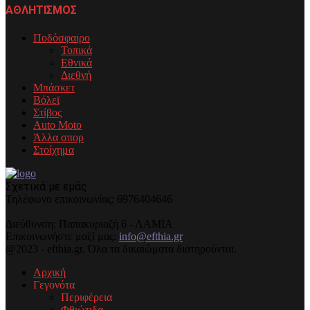
ΑΘΛΗΤΙΣΜΟΣ
Ποδόσφαιρο
Τοπικά
Εθνικά
Διεθνή
Μπάσκετ
Βόλεϊ
Στίβος
Auto Moto
Άλλα σπορ
Στοίχημα
Σχετικά με εμάς
Τηλέφωνo επικοινωνίας: 6976404646
Διεύθυνση: Παπακυριαζή 6 - ΛΑΜΙΑ
Επικοινωνήστε μαζί μας:
info@efthia.gr
@2023 - efthia.gr. Όλα τα δικαιώματα διατηρούνται.
Αρχική
Γεγονότα
Περιφέρεια
Φθιώτιδα