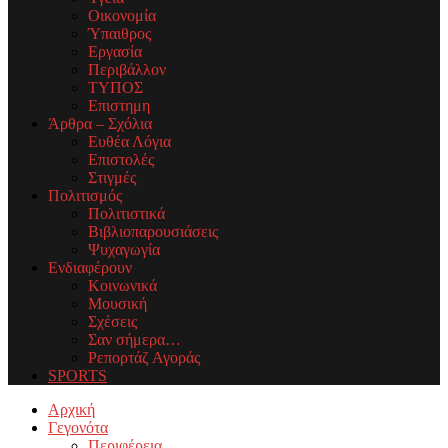
Οικονομία
Ύπαιθρος
Εργασία
Περιβάλλον
ΤΥΠΟΣ
Επιστημη
Άρθρα – Σχόλια
Ευθέα Λόγια
Επιστολές
Στιγμές
Πολιτισμός
Πολιτιστικά
Βιβλιοπαρουσιάσεις
Ψυχαγωγία
Ενδιαφέρουν
Κοινωνικά
Μουσική
Σχέσεις
Σαν σήμερα…
Ρεπορτάζ Αγοράς
SPORTS
Facebook
Twitter
Instagram
Youtube
Email
Αρχική
Γεγονότα
Περιφέρεια