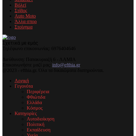
Βόλεϊ
Στίβος
Auto Moto
Άλλα σπορ
Στοίχημα
Σχετικά με εμάς
Τηλέφωνo επικοινωνίας: 6976404646
Διεύθυνση: Παπακυριαζή 6 - ΛΑΜΙΑ
Επικοινωνήστε μαζί μας:
info@efthia.gr
@2023 - efthia.gr. Όλα τα δικαιώματα διατηρούνται.
Αρχική
Γεγονότα
Περιφέρεια
Φθιώτιδα
Ελλάδα
Κόσμος
Κατηγορίες
Αυτοδιοίκηση
Πολιτική
Εκπαίδευση
Υγεία