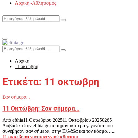
Αρχική -Αθλητισμός
Search
Search
for:
Primary
Menu
Search
Search
for:
Αρχική
11 οκτωβρη
Ετικέτα: 11 οκτωβρη
Σαν σήμερα...
11 Οκτώβρη: Σαν σήμερα…
Από
efthia
11 Οκτωβρίου 2025
11 Οκτωβρίου 2025
0
265
Διαβάστε στην efthia.gr τα σημαντικότερα γεγονότα που
συνέβησαν σαν σήμερα, στην Ελλάδα και τον κόσμο…...
11 οκτωβρη
γεγονοτα
γεννησεις
θανατοι