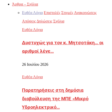
Άρθρα – Σχόλια
Ευθέα Λόγια
Επιστολές
Στιγμές
Ανακοινώσεις
Απόψεις
Δηλώσεις
Σχόλια
Ευθέα Λόγια
Δυστυχώς για τον κ. Μητσοτάκη… οι
αριθμοί λένε…
26 Ιουλίου 2026
Ευθέα Λόγια
Παρατηρήσεις στη δημόσια
διαβούλευση της ΜΠΕ «Μικρό
Υδροηλεκτρικό…