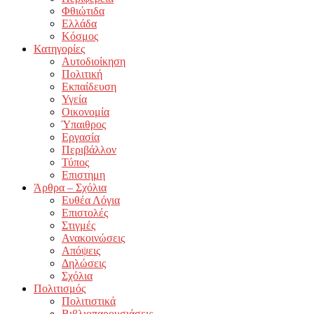
Φθιώτιδα
Ελλάδα
Κόσμος
Κατηγορίες
Αυτοδιοίκηση
Πολιτική
Εκπαίδευση
Υγεία
Οικονομία
Ύπαιθρος
Εργασία
Περιβάλλον
Τύπος
Επιστημη
Άρθρα – Σχόλια
Ευθέα Λόγια
Επιστολές
Στιγμές
Ανακοινώσεις
Απόψεις
Δηλώσεις
Σχόλια
Πολιτισμός
Πολιτιστικά
Βιβλιοπαρουσιάσεις