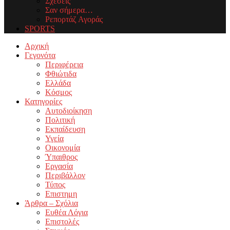
Σχέσεις
Σαν σήμερα…
Ρεπορτάζ Αγοράς
SPORTS
Facebook
Twitter
Instagram
Youtube
Email
Αρχική
Γεγονότα
Περιφέρεια
Φθιώτιδα
Ελλάδα
Κόσμος
Κατηγορίες
Αυτοδιοίκηση
Πολιτική
Εκπαίδευση
Υγεία
Οικονομία
Ύπαιθρος
Εργασία
Περιβάλλον
Τύπος
Επιστημη
Άρθρα – Σχόλια
Ευθέα Λόγια
Επιστολές