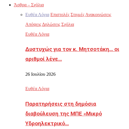
Άρθρα – Σχόλια
Ευθέα Λόγια
Επιστολές
Στιγμές
Ανακοινώσεις
Απόψεις
Δηλώσεις
Σχόλια
Ευθέα Λόγια
Δυστυχώς για τον κ. Μητσοτάκη… οι
αριθμοί λένε…
26 Ιουλίου 2026
Ευθέα Λόγια
Παρατηρήσεις στη δημόσια
διαβούλευση της ΜΠΕ «Μικρό
Υδροηλεκτρικό…