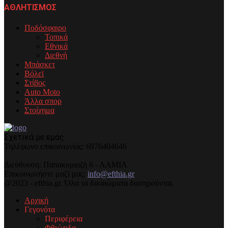
ΑΘΛΗΤΙΣΜΟΣ
Ποδόσφαιρο
Τοπικά
Εθνικά
Διεθνή
Μπάσκετ
Βόλεϊ
Στίβος
Auto Moto
Άλλα σπορ
Στοίχημα
Σχετικά με εμάς
Τηλέφωνo επικοινωνίας: 6976404646
Διεύθυνση: Παπακυριαζή 6 - ΛΑΜΙΑ
Επικοινωνήστε μαζί μας:
info@efthia.gr
@2023 - efthia.gr. Όλα τα δικαιώματα διατηρούνται.
Αρχική
Γεγονότα
Περιφέρεια
Φθιώτιδα