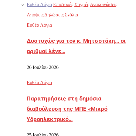
Ευθέα Λόγια
Επιστολές
Στιγμές
Ανακοινώσεις
Απόψεις
Δηλώσεις
Σχόλια
Ευθέα Λόγια
Δυστυχώς για τον κ. Μητσοτάκη… οι
αριθμοί λένε…
26 Ιουλίου 2026
Ευθέα Λόγια
Παρατηρήσεις στη δημόσια
διαβούλευση της ΜΠΕ «Μικρό
Υδροηλεκτρικό…
25 Ιουλίου 2026