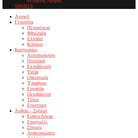
Ρεπορτάζ Αγοράς
SPORTS
Facebook
Twitter
Instagram
Youtube
Email
Αρχική
Γεγονότα
Περιφέρεια
Φθιώτιδα
Ελλάδα
Κόσμος
Κατηγορίες
Αυτοδιοίκηση
Πολιτική
Εκπαίδευση
Υγεία
Οικονομία
Ύπαιθρος
Εργασία
Περιβάλλον
Τύπος
Επιστημη
Άρθρα – Σχόλια
Ευθέα Λόγια
Επιστολές
Στιγμές
Ανακοινώσεις