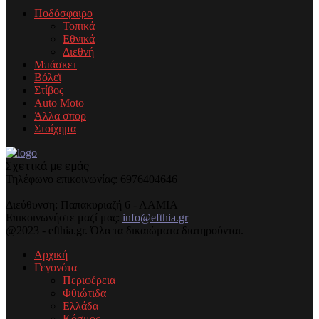
Ποδόσφαιρο
Τοπικά
Εθνικά
Διεθνή
Μπάσκετ
Βόλεϊ
Στίβος
Auto Moto
Άλλα σπορ
Στοίχημα
Σχετικά με εμάς
Τηλέφωνo επικοινωνίας: 6976404646
Διεύθυνση: Παπακυριαζή 6 - ΛΑΜΙΑ
Επικοινωνήστε μαζί μας:
info@efthia.gr
@2023 - efthia.gr. Όλα τα δικαιώματα διατηρούνται.
Αρχική
Γεγονότα
Περιφέρεια
Φθιώτιδα
Ελλάδα
Κόσμος