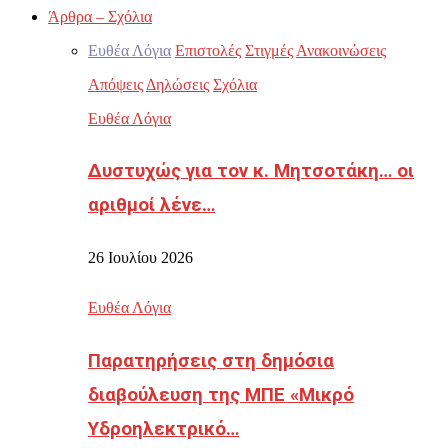
Άρθρα – Σχόλια
Ευθέα Λόγια
Επιστολές
Στιγμές
Ανακοινώσεις
Απόψεις
Δηλώσεις
Σχόλια
Ευθέα Λόγια
Δυστυχώς για τον κ. Μητσοτάκη… οι
αριθμοί λένε…
26 Ιουλίου 2026
Ευθέα Λόγια
Παρατηρήσεις στη δημόσια
διαβούλευση της ΜΠΕ «Μικρό
Υδροηλεκτρικό…