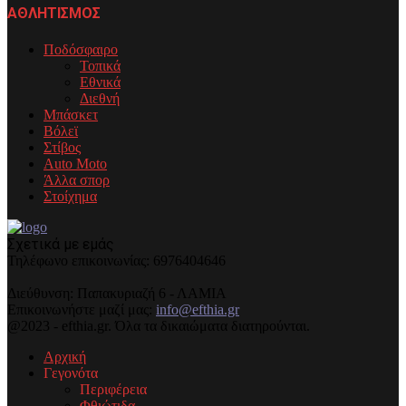
ΑΘΛΗΤΙΣΜΟΣ
Ποδόσφαιρο
Τοπικά
Εθνικά
Διεθνή
Μπάσκετ
Βόλεϊ
Στίβος
Auto Moto
Άλλα σπορ
Στοίχημα
Σχετικά με εμάς
Τηλέφωνo επικοινωνίας: 6976404646
Διεύθυνση: Παπακυριαζή 6 - ΛΑΜΙΑ
Επικοινωνήστε μαζί μας:
info@efthia.gr
@2023 - efthia.gr. Όλα τα δικαιώματα διατηρούνται.
Αρχική
Γεγονότα
Περιφέρεια
Φθιώτιδα