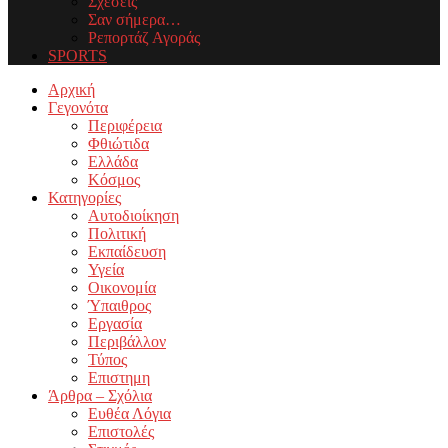
Σχέσεις
Σαν σήμερα…
Ρεπορτάζ Αγοράς
SPORTS
Facebook
Twitter
Instagram
Youtube
Email
Αρχική
Γεγονότα
Περιφέρεια
Φθιώτιδα
Ελλάδα
Κόσμος
Κατηγορίες
Αυτοδιοίκηση
Πολιτική
Εκπαίδευση
Υγεία
Οικονομία
Ύπαιθρος
Εργασία
Περιβάλλον
Τύπος
Επιστημη
Άρθρα – Σχόλια
Ευθέα Λόγια
Επιστολές