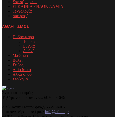
Σαν σήμερα…
ΕΓΚΑΙΝΙΑ ΕΝΑΟΝ ΛΑΜΙΑ
Τεχνολογία
Διατροφή
ΑΘΛΗΤΙΣΜΟΣ
Ποδόσφαιρο
Τοπικά
Εθνικά
Διεθνή
Μπάσκετ
Βόλεϊ
Στίβος
Auto Moto
Άλλα σπορ
Στοίχημα
Σχετικά με εμάς
Τηλέφωνo επικοινωνίας: 6976404646
Διεύθυνση: Παπακυριαζή 6 - ΛΑΜΙΑ
Επικοινωνήστε μαζί μας:
info@efthia.gr
@2023 - efthia.gr. Όλα τα δικαιώματα διατηρούνται.