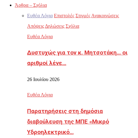
Άρθρα – Σχόλια
Ευθέα Λόγια
Επιστολές
Στιγμές
Ανακοινώσεις
Απόψεις
Δηλώσεις
Σχόλια
Ευθέα Λόγια
Δυστυχώς για τον κ. Μητσοτάκη… οι
αριθμοί λένε…
26 Ιουλίου 2026
Ευθέα Λόγια
Παρατηρήσεις στη δημόσια
διαβούλευση της ΜΠΕ «Μικρό
Υδροηλεκτρικό…