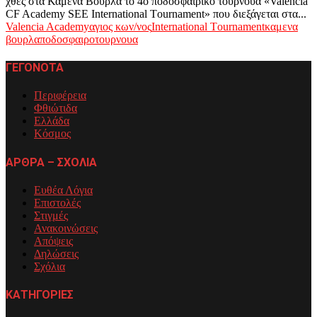
χθες στα Καμένα Βούρλα το 4ο ποδοσφαιρικό τουρνουά «Valencia
CF Academy SEE Ιnternational Τournament» που διεξάγεται στα...
Valencia Academy
αγιος κων/νος
Ιnternational Τournament
καμενα
βουρλα
ποδοσφαιρο
τουρνουα
ΓΕΓΟΝΟΤΑ
Περιφέρεια
Φθιώτιδα
Ελλάδα
Κόσμος
ΑΡΘΡΑ – ΣΧΟΛΙΑ
Ευθέα Λόγια
Επιστολές
Στιγμές
Ανακοινώσεις
Απόψεις
Δηλώσεις
Σχόλια
ΚΑΤΗΓΟΡΙΕΣ