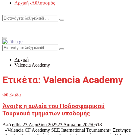
Αρχική -Αθλητισμός
Search
Search
for:
Primary
Menu
Search
Search
for:
Αρχική
Valencia Academy
Ετικέτα: Valencia Academy
Φθιώτιδα
Άνοιξε η αυλαία του Ποδοσφαιρικού
Τουρνουά τμημάτων υποδομής
Από
efthia
23 Απριλίου 2025
23 Απριλίου 2025
0
518
«Valencia CF Academy SEE International Tournament» Ξεκίνησε