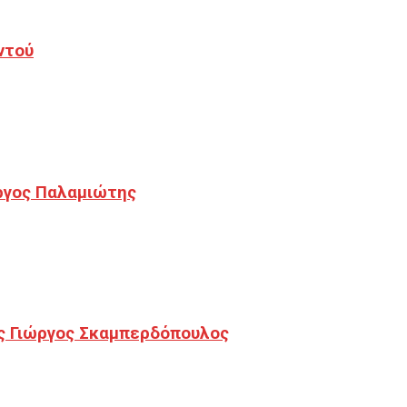
ντού
ργος Παλαμιώτης
ς Γιώργος Σκαμπερδόπουλος