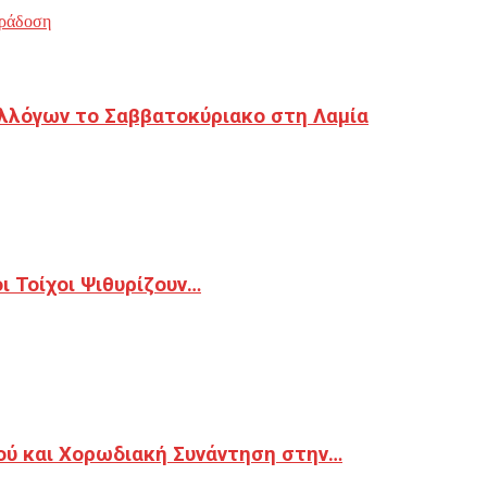
ράδοση
λλόγων το Σαββατοκύριακο στη Λαμία
 Τοίχοι Ψιθυρίζουν…
ού και Χορωδιακή Συνάντηση στην…