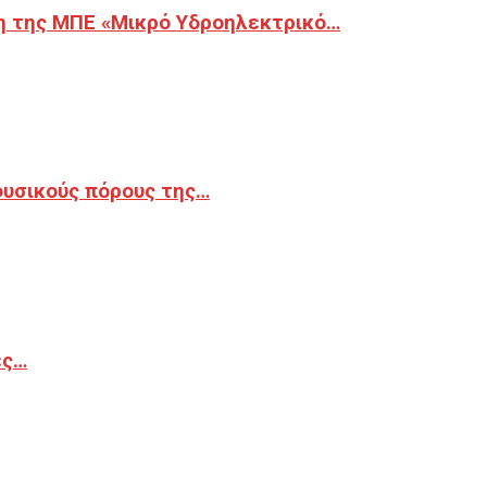
η της ΜΠΕ «Μικρό Υδροηλεκτρικό…
φυσικούς πόρους της…
ές…