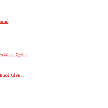
οκού
Δηλώσεις
Σχόλια
ιθμοί λένε…