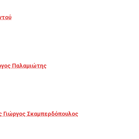
ντού
ργος Παλαμιώτης
ς Γιώργος Σκαμπερδόπουλος