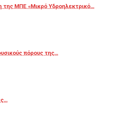
η της ΜΠΕ «Μικρό Υδροηλεκτρικό…
φυσικούς πόρους της…
ές…