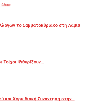
ράδοση
λλόγων το Σαββατοκύριακο στη Λαμία
 Τοίχοι Ψιθυρίζουν…
ού και Χορωδιακή Συνάντηση στην…