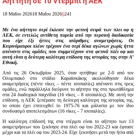
Αήττητη σε 10 ντέρμπι η ΑΕΚ
18 Μαΐου 2026
18 Μαΐου 2026
0
241
Με ένα αήττητο σερί έκλεισε την φετινή σειρά των πλει οφ η
ΑΕΚ, σε εντελώς αντίθετη πορεία από την περσινή διαδικασία
που είχε έξι ήττες στις ισάριθμες αναμετρήσεις. Οι
Κιτρινόμαυροι πλέον τρέχουν ένα σερί δέκα αγώνων χωρίς ήττα
απέναντι στις ομάδες που συμμετέχουν στα φετινά πλέι οφ και
αυτή είναι η δεύτερη καλύτερη επίδοση της ιστορίας της στην Α’
Εθνική.
Από τις 26 Οκτωβρίου 2025, όταν ηττήθηκε με 2-0 από τον
Ολυμπιακό στο στάδιο Καραϊσκάκης ακολούθησαν δέκα
αναμετρήσεις (πέντε νίκες – πέντε ισοπαλίες) απέναντι στις τρεις
ομάδες, ενώ παράλληλα διεύρυνε το αήττητο της στο πρωτάθλημα
στα 24 διαδοχικά παιχνίδια (16 νίκες – 8 ισοπαλίες). Με αυτή την
επίδοση, η ΑΕΚ ξεπέρασε τη δεύτερη καλύτερη της ιστορίας της,
το οποίο έχει επιτευχθεί το 1975-76 και μάλιστα με τον ίδιο
συνδυασμό αποτελεσμάτων (16 νίκες – 7 ισοπαλίες).
Η καλύτερη επίδοσή της στα ντέρμπι είναι το αήττητο των 13
αναμετρήσεων που ξεκίνησε στα πλέι οφ του 2022-23 και έφτασε
μέχρι και τα πλέι οφ του 2023-24. Είχε ξεκινήσει μετά την ήττα από