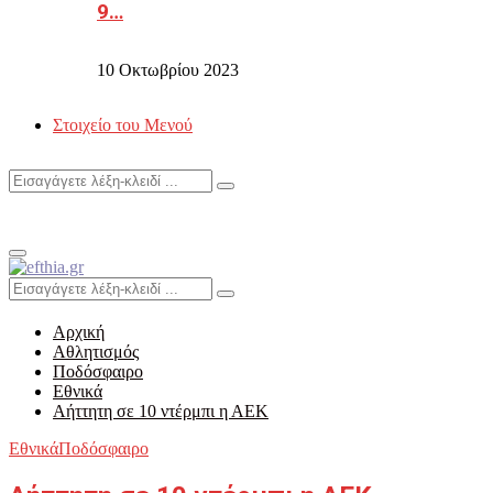
9…
10 Οκτωβρίου 2023
Στοιχείο του Μενού
Search
Search
for:
Primary
Menu
Search
Search
for:
Αρχική
Αθλητισμός
Ποδόσφαιρο
Εθνικά
Αήττητη σε 10 ντέρμπι η ΑΕΚ
Εθνικά
Ποδόσφαιρο