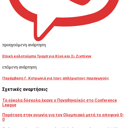
προηγούμενη ανάρτηση
Επική κολοτούμπα Τραμπ για Κίνα και Σι Ζινπίνγκ
επόμενη ανάρτηση
Παρέμβαση Γ. Κοτρωνιά για τους απλήρωτους παραγωγούς
Σχετικές αναρτήσεις
Τα εύκολα δύσκολα έκανε ο Παναθηναϊκός στο Conference
League
Παράταση στην αγωνία για τον Ολυμπιακό μετά το αποψινό 0-
0