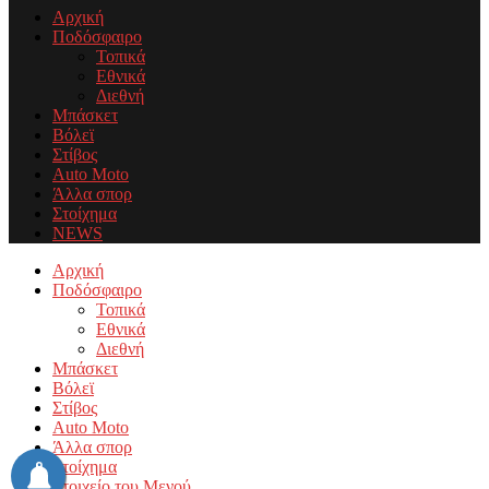
Αρχική
Ποδόσφαιρο
Τοπικά
Εθνικά
Διεθνή
Μπάσκετ
Βόλεϊ
Στίβος
Auto Moto
Άλλα σπορ
Στοίχημα
NEWS
Facebook
Twitter
Instagram
Youtube
Email
Αρχική
Ποδόσφαιρο
Τοπικά
Εθνικά
Διεθνή
Μπάσκετ
Βόλεϊ
Στίβος
Auto Moto
Άλλα σπορ
Στοίχημα
Στοιχείο του Μενού