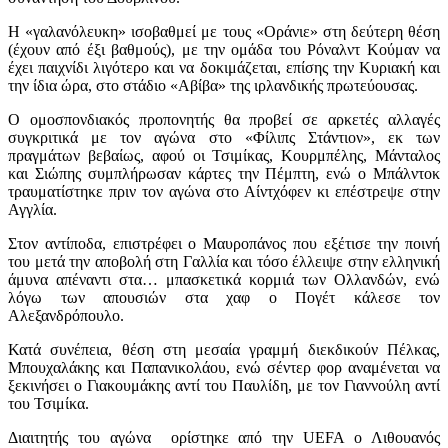
Η «γαλανόλευκη» ισοβαθμεί με τους «Οράνιε» στη δεύτερη θέση
(έχουν από έξι βαθμούς), με την ομάδα του Ρόναλντ Κούμαν να
έχει παιχνίδι λιγότερο και να δοκιμάζεται, επίσης την Κυριακή και
την ίδια ώρα, στο στάδιο «Αβίβα» της ιρλανδικής πρωτεύουσας.
Ο ομοσπονδιακός προπονητής θα προβεί σε αρκετές αλλαγές
συγκριτικά με τον αγώνα στο «Φίλιπς Στάντιον», εκ των
πραγμάτων βεβαίως, αφού οι Τσιμίκας, Κουρμπέλης, Μάνταλος
και Σιώπης συμπλήρωσαν κάρτες την Πέμπτη, ενώ ο Μπάλντοκ
τραυματίστηκε πριν τον αγώνα στο Αίντχόφεν κι επέστρεψε στην
Αγγλία.
Στον αντίποδα, επιστρέφει ο Μαυροπάνος που εξέτισε την ποινή
του μετά την αποβολή στη Γαλλία και τόσο έλλειψε στην ελληνική
άμυνα απέναντι στα… μπασκετικά κορμιά των Ολλανδών, ενώ
λόγω των απουσιών στα χαφ ο Πογέτ κάλεσε τον
Αλεξανδρόπουλο.
Κατά συνέπεια, θέση στη μεσαία γραμμή διεκδικούν Πέλκας,
Μπουχαλάκης και Παπανικολάου, ενώ σέντερ φορ αναμένεται να
ξεκινήσει ο Γιακουμάκης αντί του Παυλίδη, με τον Γιαννούλη αντί
του Τσιμίκα.
Διαιτητής του αγώνα ορίστηκε από την UEFA ο Λιθουανός