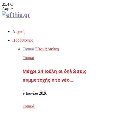
35.4
C
Λαμία
Facebook
Twitter
Instagram
Youtube
Email
Αρχική
Ποδόσφαιρο
Τοπικά
Εθνικά
Διεθνή
Τοπικά
Μέχρι 24 Ιούλη οι δηλώσεις
συμμετοχής στο νέο…
9 Ιουνίου 2026
Τοπικά