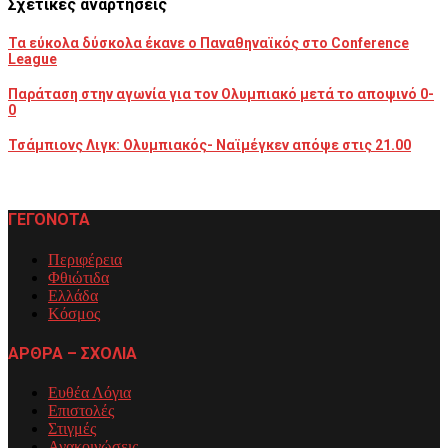
Σχετικές αναρτήσεις
Τα εύκολα δύσκολα έκανε ο Παναθηναϊκός στο Conference
League
Παράταση στην αγωνία για τον Ολυμπιακό μετά το αποψινό 0-
0
Τσάμπιονς Λιγκ: Ολυμπιακός- Ναϊμέγκεν απόψε στις 21.00
ΓΕΓΟΝΟΤΑ
Περιφέρεια
Φθιώτιδα
Ελλάδα
Κόσμος
ΑΡΘΡΑ – ΣΧΟΛΙΑ
Ευθέα Λόγια
Επιστολές
Στιγμές
Ανακοινώσεις