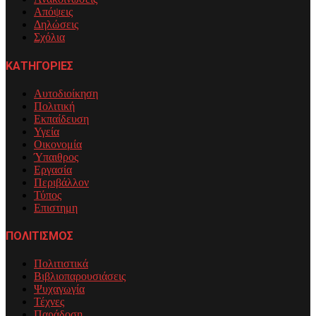
Απόψεις
Δηλώσεις
Σχόλια
ΚΑΤΗΓΟΡΙΕΣ
Αυτοδιοίκηση
Πολιτική
Εκπαίδευση
Υγεία
Οικονομία
Ύπαιθρος
Εργασία
Περιβάλλον
Τύπος
Επιστημη
ΠΟΛΙΤΙΣΜΟΣ
Πολιτιστικά
Βιβλιοπαρουσιάσεις
Ψυχαγωγία
Τέχνες
Παράδοση