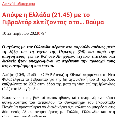
Διεθνή
Ποδόσφαιρο
Απόψε η Ελλάδα (21.45) με το
Γιβραλτάρ ελπίζοντας στο… θαύμα
10 Σεπτεμβρίου 2023
0
794
Ο αγώνας με την Ολλανδία πέρασε στο παρελθόν αμέσως μετά
τη λήξη του τη νύχτα της Πέμπτης (7/9) και παρά την
απογοήτευση για το 0-3 στο Αϊντχόφεν, τεχνικό επιτελείο και
διεθνείς ήταν υποχρεωμένοι να στρέψουν την προσοχή τους
στην αναμέτρηση που έπεται.
Απόψε (10/9, 21:45 – OPAP Arena) η Εθνική περιμένει στη Νέα
Φιλαδέλφεια το Γιβραλτάρ για την 6η αγωνιστική του Β΄ ομίλου,
επιζητώντας το 2Χ2 στην έδρα της μετά τη νίκη επί της Ιρλανδίας
(2-1) στο ίδιο γήπεδο.
Εφόσον οι τρεις βαθμοί κατακτηθούν, κάτι αναμενόμενο βάσει
δυναμικότητας του αντίπαλου, το συγκρότημα του Γκουστάβο
Πογέτ θα προσπαθήσει να διεκδικήσει ό,τι καλύτερο μπορέσει στις
δύο εντός έδρας αναμετρήσεις με Γαλλία, Ολλανδία και στη
συνάντηση του Δουβλίνου.