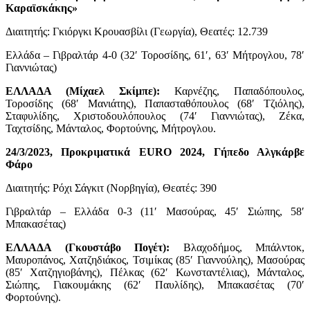
Καραϊσκάκης»
Διαιτητής: Γκιόργκι Κρουασβίλι (Γεωργία), Θεατές: 12.739
Ελλάδα – Γιβραλτάρ 4-0 (32′ Τοροσίδης, 61′, 63′ Μήτρογλου, 78′
Γιαννιώτας)
ΕΛΛΑΔΑ (Μίχαελ Σκίμπε):
Καρνέζης, Παπαδόπουλος,
Τοροσίδης (68′ Μανιάτης), Παπασταθόπουλος (68′ Τζιόλης),
Σταφυλίδης, Χριστοδουλόπουλος (74′ Γιαννιώτας), Ζέκα,
Ταχτσίδης, Μάνταλος, Φορτούνης, Μήτρογλου.
24/3/2023, Προκριματικά EURO 2024, Γήπεδο Αλγκάρβε
Φάρο
Διαιτητής: Ρόχι Σάγκιτ (Νορβηγία), Θεατές: 390
Γιβραλτάρ – Ελλάδα 0-3 (11′ Μασούρας, 45′ Σιώπης, 58′
Μπακασέτας)
ΕΛΛΑΔΑ (Γκουστάβο Πογέτ):
Βλαχοδήμος, Μπάλντοκ,
Μαυροπάνος, Χατζηδιάκος, Τσιμίκας (85′ Γιαννούλης), Μασούρας
(85′ Χατζηγιοβάνης), Πέλκας (62′ Κωνσταντέλιας), Μάνταλος,
Σιώπης, Γιακουμάκης (62′ Παυλίδης), Μπακασέτας (70′
Φορτούνης).