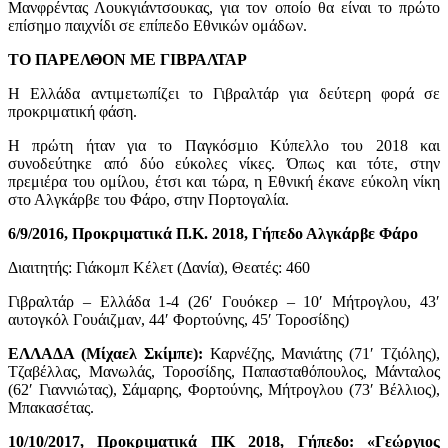
Μανφρέντας Λουκγιάντσουκας, για τον οποίο θα είναι το πρώτο
επίσημο παιχνίδι σε επίπεδο Εθνικών ομάδων.
ΤΟ ΠΑΡΕΛΘΟΝ ΜΕ ΓΙΒΡΑΛΤΑΡ
Η Ελλάδα αντιμετωπίζει το Γιβραλτάρ για δεύτερη φορά σε
προκριματική φάση.
Η πρώτη ήταν για το Παγκόσμιο Κύπελλο του 2018 και
συνοδεύτηκε από δύο εύκολες νίκες. Όπως και τότε, στην
πρεμιέρα του ομίλου, έτσι και τώρα, η Εθνική έκανε εύκολη νίκη
στο Αλγκάρβε του Φάρο, στην Πορτογαλία.
6/9/2016, Προκριματικά Π.Κ. 2018, Γήπεδο Αλγκάρβε Φάρο
Διαιτητής: Γιάκομπ Κέλετ (Δανία), Θεατές: 460
Γιβραλτάρ – Ελλάδα 1-4 (26′ Γουόκερ – 10′ Μήτρογλου, 43′
αυτογκόλ Γουάιζμαν, 44′ Φορτούνης, 45′ Τοροσίδης)
ΕΛΛΑΔΑ (Μίχαελ Σκίμπε):
Καρνέζης, Μανιάτης (71′ Τζιόλης),
Τζαβέλλας, Μανωλάς, Τοροσίδης, Παπασταθόπουλος, Μάνταλος
(62′ Γιαννιώτας), Σάμαρης, Φορτούνης, Μήτρογλου (73′ Βέλλιος),
Μπακασέτας.
10/10/2017, Προκριματικά ΠΚ 2018, Γήπεδο: «Γεώργιος