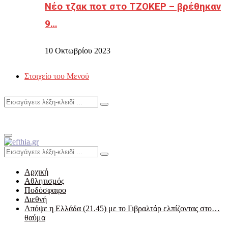
Νέο τζακ ποτ στο ΤΖΟΚΕΡ – βρέθηκαν
9…
10 Οκτωβρίου 2023
Στοιχείο του Μενού
Search
Search
for:
Primary
Menu
Search
Search
for:
Αρχική
Αθλητισμός
Ποδόσφαιρο
Διεθνή
Απόψε η Ελλάδα (21.45) με το Γιβραλτάρ ελπίζοντας στο…
θαύμα