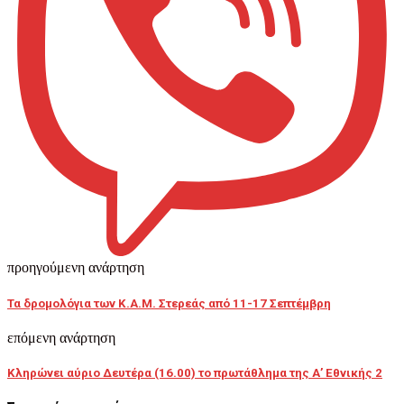
προηγούμενη ανάρτηση
Τα δρομολόγια των Κ.Α.Μ. Στερεάς από 11-17 Σεπτέμβρη
επόμενη ανάρτηση
Κληρώνει αύριο Δευτέρα (16.00) το πρωτάθλημα της Α’ Εθνικής 2