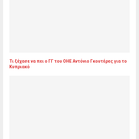
Τι ξέχασε να πει ο ΓΓ του ΟΗΕ Αντόνιο Γκουτέρες για το
Κυπριακό