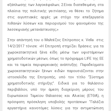
εξάπλωσης των λαγοκέφαλων; 2.Είναι διατεθειμένη, στα
πλαίσια της πολιτικής γειτνίασης, να θέσει το ζήτημα
στις αιγυπτιακές αρχές με στόχο την επεξεργασία
πιθανών λύσεων και περιορισμού του φαινομένου της
λεσσεψιανής μετανάστευσης;»
Στην απάντησή του ο Μαλτέζος Επίτροπος κ. Vella στις
14/2/2017 τόνισε: «Η Επιτροπή στηρίζει δράσεις για τα
χωροκατακτητικά ξένα είδη μέσω των υφιστάμενων
χρηματοδοτικών μέσων, όπως το πρόγραμμα LIFE της ΕΕ
και τα ταμεία περιφερειακής ανάπτυξης. Παραδείγματα
χωροκατακτητικών ξένων ειδών παρουσιάζονται στην
ιστοσελίδα της Επιτροπής, υπό τον τίτλο “Σύστημα
χρηματοδοτικής στήριξης”. Ειδικά για το θαλάσσιο
περιβάλλον, υπό την άμεση διαχείριση μέρους του
Ευρωπαϊκού Ταμείου Θάλασσας και Αλιείας (ΕΤΘΑ), η
πρόσφατη πρόσκληση υποβολής προτάσεων “Γαλάζια
εργαστήρια: καινοτόμες λύσεις για την αντιμετώπιση