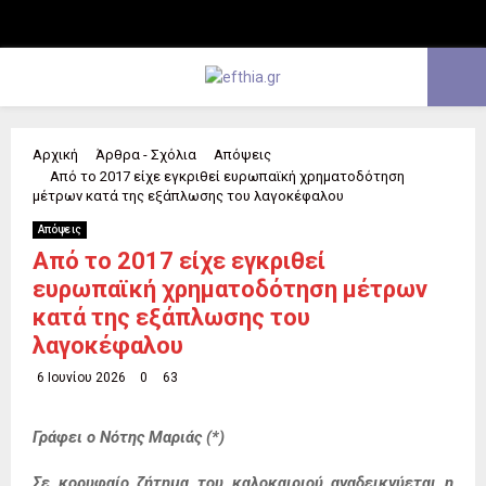
Facebook
Twitter
Instagram
Youtube
Email
PRIMARY
Αρχική
Άρθρα - Σχόλια
Απόψεις
MENU
Από το 2017 είχε εγκριθεί ευρωπαϊκή χρηματοδότηση
μέτρων κατά της εξάπλωσης του λαγοκέφαλου
Απόψεις
Από το 2017 είχε εγκριθεί
ευρωπαϊκή χρηματοδότηση μέτρων
κατά της εξάπλωσης του
λαγοκέφαλου
6 Ιουνίου 2026
0
63
Γράφει ο Νότης Μαριάς (*)
Σε κορυφαίο ζήτημα του καλοκαιριού αναδεικνύεται η