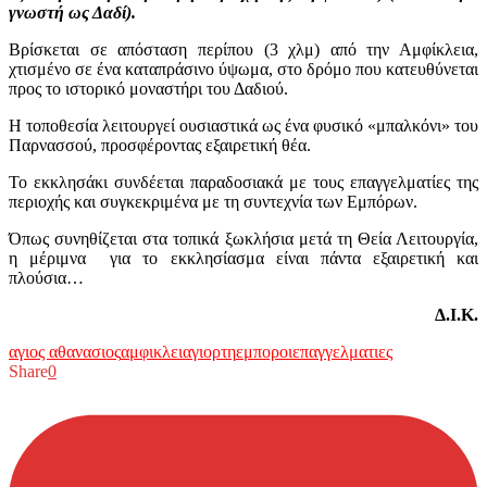
γνωστή ως Δαδί).
Βρίσκεται σε απόσταση περίπου (3 χλμ) από την Αμφίκλεια,
χτισμένο σε ένα καταπράσινο ύψωμα, στο δρόμο που κατευθύνεται
προς το ιστορικό μοναστήρι του Δαδιού.
Η τοποθεσία λειτουργεί ουσιαστικά ως ένα φυσικό «μπαλκόνι» του
Παρνασσού, προσφέροντας εξαιρετική θέα.
Το εκκλησάκι συνδέεται παραδοσιακά με τους επαγγελματίες της
περιοχής και συγκεκριμένα με τη συντεχνία των Εμπόρων.
Όπως συνηθίζεται στα τοπικά ξωκλήσια μετά τη Θεία Λειτουργία,
η μέριμνα για το εκκλησίασμα είναι πάντα εξαιρετική και
πλούσια…
Δ.Ι.Κ.
αγιος αθανασιος
αμφικλεια
γιορτη
εμποροι
επαγγελματιες
Share
0