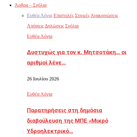
Άρθρα – Σχόλια
Ευθέα Λόγια
Επιστολές
Στιγμές
Ανακοινώσεις
Απόψεις
Δηλώσεις
Σχόλια
Ευθέα Λόγια
Δυστυχώς για τον κ. Μητσοτάκη… οι
αριθμοί λένε…
26 Ιουλίου 2026
Ευθέα Λόγια
Παρατηρήσεις στη δημόσια
διαβούλευση της ΜΠΕ «Μικρό
Υδροηλεκτρικό…