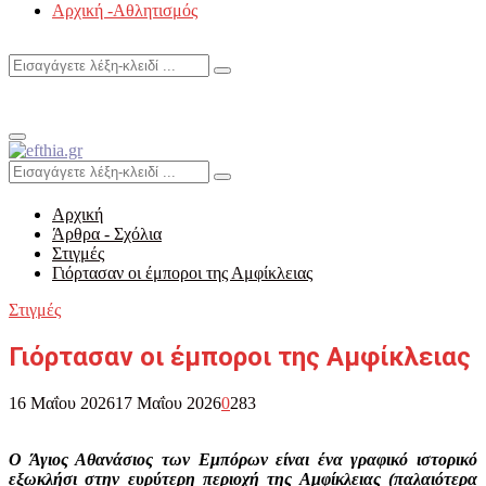
Αρχική -Αθλητισμός
Search
Search
for:
Primary
Menu
Search
Search
for:
Αρχική
Άρθρα - Σχόλια
Στιγμές
Γιόρτασαν οι έμποροι της Αμφίκλειας
Στιγμές
Γιόρτασαν οι έμποροι της Αμφίκλειας
16 Μαΐου 2026
17 Μαΐου 2026
0
283
Ο Άγιος Αθανάσιος των Εμπόρων είναι ένα γραφικό ιστορικό
εξωκλήσι στην ευρύτερη περιοχή της Αμφίκλειας (παλαιότερα