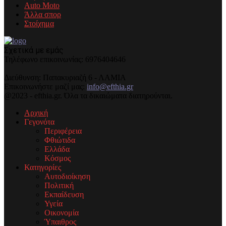
Auto Moto
Άλλα σπορ
Στοίχημα
Σχετικά με εμάς
Τηλέφωνo επικοινωνίας: 6976404646
Διεύθυνση: Παπακυριαζή 6 - ΛΑΜΙΑ
Επικοινωνήστε μαζί μας:
info@efthia.gr
@2023 - efthia.gr. Όλα τα δικαιώματα διατηρούνται.
Αρχική
Γεγονότα
Περιφέρεια
Φθιώτιδα
Ελλάδα
Κόσμος
Κατηγορίες
Αυτοδιοίκηση
Πολιτική
Εκπαίδευση
Υγεία
Οικονομία
Ύπαιθρος