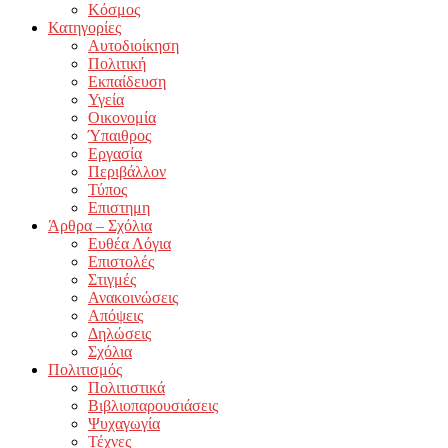
Κόσμος
Κατηγορίες
Αυτοδιοίκηση
Πολιτική
Εκπαίδευση
Υγεία
Οικονομία
Ύπαιθρος
Εργασία
Περιβάλλον
Τύπος
Επιστημη
Άρθρα – Σχόλια
Ευθέα Λόγια
Επιστολές
Στιγμές
Ανακοινώσεις
Απόψεις
Δηλώσεις
Σχόλια
Πολιτισμός
Πολιτιστικά
Βιβλιοπαρουσιάσεις
Ψυχαγωγία
Τέχνες