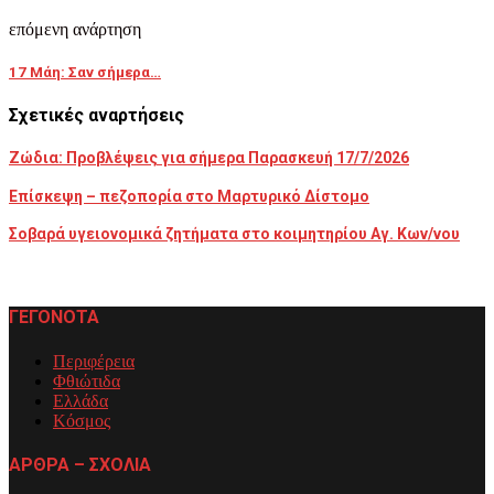
επόμενη ανάρτηση
17 Μάη: Σαν σήμερα…
Σχετικές αναρτήσεις
Ζώδια: Προβλέψεις για σήμερα Παρασκευή 17/7/2026
Επίσκεψη – πεζοπορία στο Μαρτυρικό Δίστομο
Σοβαρά υγειονομικά ζητήματα στο κοιμητηρίου Αγ. Κων/νου
ΓΕΓΟΝΟΤΑ
Περιφέρεια
Φθιώτιδα
Ελλάδα
Κόσμος
ΑΡΘΡΑ – ΣΧΟΛΙΑ