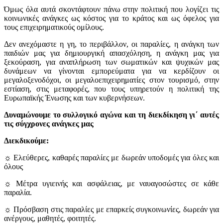
Όμως όλα αυτά σκοντάφτουν πάνω στην πολιτική που λογίζει τις
κοινωνικές ανάγκες ως κόστος για το κράτος και ως όφελος για
τους επιχειρηματικούς ομίλους.
Δεν ανεχόμαστε η γη, το περιβάλλον, οι παραλίες, η ανάγκη των
παιδιών μας για δημιουργική απασχόληση, η ανάγκη μας για
ξεκούραση, για αναπλήρωση των σωματικών και ψυχικών μας
δυνάμεων να γίνονται εμπορεύματα για να κερδίζουν οι
μεγαλοξενοδόχοι, οι μεγαλοεπιχειρηματίες στον τουρισμό, στην
εστίαση, στις μεταφορές, που τους υπηρετούν η πολιτική της
Ευρωπαϊκής Ένωσης και των κυβερνήσεων.
Δυναμώνουμε το συλλογικό αγώνα και τη διεκδίκηση γι΄ αυτές
τις σύγχρονες ανάγκες μας
Διεκδικούμε:
☼ Ελεύθερες, καθαρές παραλίες με δωρεάν υποδομές για όλες και
όλους
☼ Μέτρα υγιεινής και ασφάλειας, με ναυαγοσώστες σε κάθε
παραλία.
☼ Πρόσβαση στις παραλίες με επαρκείς συγκοινωνίες, δωρεάν για
ανέργους, μαθητές, φοιτητές.