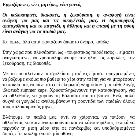
Εργαζόμενες, νέες μητέρες, νέοι γονείς
Οι καλοκαιρινές διακοπές, η ξεκούραση, η αναψυχή είναι
ανάγκη για μας και τις οικογένειές μας. Η δημιουργική
απασχόληση και το παιχνίδι, η άθληση και η επαφή με τη φύση
είναι ανάγκη για τα παιδιά μας.
Κι, όμως, όλα αυτά φαντάζουν άπιαστο όνειρο, καθώς:
Στην χώρα που πλασάρεται ως «τουριστικός παράδεισος», είμαστε
αναγκασμένες να χρυσοπληρώνουμε τον ήλιο, τις παραλίες, την
ξεκούραση, τις διακοπές.
Με το που κλείνουν τα σχολεία οι μητέρες είμαστε υποχρεωμένες
να βάζουμε ακόμα πιο βαθειά το χέρι στην τσέπη για να μπορέσουν
τα παιδιά μας να πάνε στα επί πληρωμή «δημόσια» ή τα κάθε λογής
ιδιωτικά summer caps. Χρυσοπληρώνουνε την κατασκήνωση, για
να αθληθούν, να χαρούν τη θάλασσα και το βουνό. Ενώ, πολύ
συχνά οι γιαγιάδες αναλαμβάνουν τη φροντίδα των παιδιών όλους
τους καλοκαιρινούς μήνες.
Βλέπουμε τα παιδιά μας, αντί να χαίρονται, να παίζουν, να
αθλούνται, να κοινωνικοποιούνται και να κάνουν φίλους, τελικά να
περνούν τη μισή μέρα είτε σε πανάκριβες και υποβαθμισμένες
δομές είτε κολλημένα σε μία οθόνη.