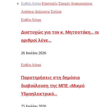
Ευθέα Λόγια
Επιστολές
Στιγμές
Ανακοινώσεις
Απόψεις
Δηλώσεις
Σχόλια
Ευθέα Λόγια
Δυστυχώς για τον κ. Μητσοτάκη… οι
αριθμοί λένε…
26 Ιουλίου 2026
Ευθέα Λόγια
Παρατηρήσεις στη δημόσια
διαβούλευση της ΜΠΕ «Μικρό
Υδροηλεκτρικό…
25 Ιουλίου 2026