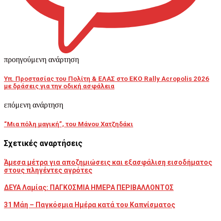
προηγούμενη ανάρτηση
Υπ. Προστασίας του Πολίτη & ΕΛΑΣ στο EKO Rally Acropolis 2026
με δράσεις για την οδική ασφάλεια
επόμενη ανάρτηση
“Μια πόλη μαγική”, του Μάνου Χατζηδάκι
Σχετικές αναρτήσεις
Άμεσα μέτρα για αποζημιώσεις και εξασφάλιση εισοδήματος
στους πληγέντες αγρότες
ΔΕΥΑ Λαμίας: ΠΑΓΚΟΣΜΙΑ ΗΜΕΡΑ ΠΕΡΙΒΑΛΛΟΝΤΟΣ
31 Μάη – Παγκόσμια Ημέρα κατά του Καπνίσματος