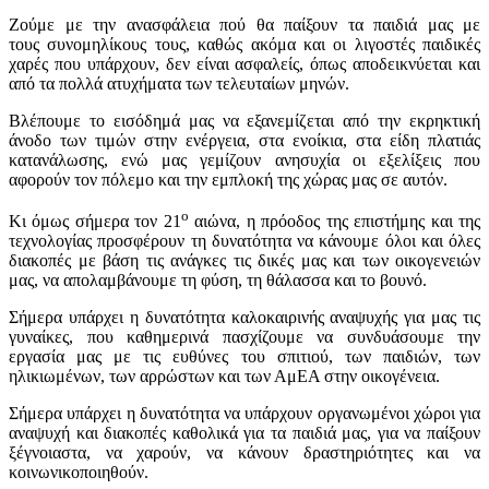
Ζούμε με την ανασφάλεια πού θα παίξουν τα παιδιά μας με
τους συνομηλίκους τους, καθώς ακόμα και οι λιγοστές παιδικές
χαρές που υπάρχουν, δεν είναι ασφαλείς, όπως αποδεικνύεται και
από τα πολλά ατυχήματα των τελευταίων μηνών.
Βλέπουμε το εισόδημά μας να εξανεμίζεται από την εκρηκτική
άνοδο των τιμών στην ενέργεια, στα ενοίκια, στα είδη πλατιάς
κατανάλωσης, ενώ μας γεμίζουν ανησυχία οι εξελίξεις που
αφορούν τον πόλεμο και την εμπλοκή της χώρας μας σε αυτόν.
ο
Κι όμως σήμερα τον 21
αιώνα, η πρόοδος της επιστήμης και της
τεχνολογίας προσφέρουν τη δυνατότητα να κάνουμε όλοι και όλες
διακοπές με βάση τις ανάγκες τις δικές μας και των οικογενειών
μας, να απολαμβάνουμε τη φύση, τη θάλασσα και το βουνό.
Σήμερα υπάρχει η δυνατότητα καλοκαιρινής αναψυχής για μας τις
γυναίκες, που καθημερινά πασχίζουμε να συνδυάσουμε την
εργασία μας με τις ευθύνες του σπιτιού, των παιδιών, των
ηλικιωμένων, των αρρώστων και των ΑμΕΑ στην οικογένεια.
Σήμερα υπάρχει η δυνατότητα να υπάρχουν οργανωμένοι χώροι για
αναψυχή και διακοπές καθολικά για τα παιδιά μας, για να παίξουν
ξέγνοιαστα, να χαρούν, να κάνουν δραστηριότητες και να
κοινωνικοποιηθούν.