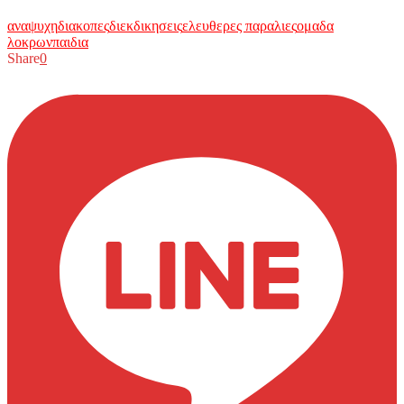
αναψυχη
διακοπες
διεκδικησεις
ελευθερες παραλιες
ομαδα
λοκρων
παιδια
Share
0