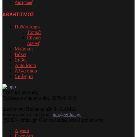
Διατροφή
ΑΘΛΗΤΙΣΜΟΣ
Ποδόσφαιρο
Τοπικά
Εθνικά
Διεθνή
Μπάσκετ
Βόλεϊ
Στίβος
Auto Moto
Άλλα σπορ
Στοίχημα
Σχετικά με εμάς
Τηλέφωνo επικοινωνίας: 6976404646
Διεύθυνση: Παπακυριαζή 6 - ΛΑΜΙΑ
Επικοινωνήστε μαζί μας:
info@efthia.gr
@2023 - efthia.gr. Όλα τα δικαιώματα διατηρούνται.
Αρχική
Γεγονότα