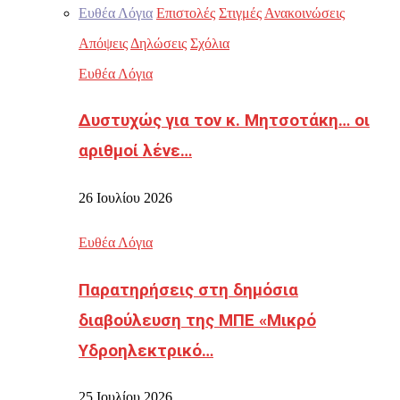
Ευθέα Λόγια
Επιστολές
Στιγμές
Ανακοινώσεις
Απόψεις
Δηλώσεις
Σχόλια
Ευθέα Λόγια
Δυστυχώς για τον κ. Μητσοτάκη… οι
αριθμοί λένε…
26 Ιουλίου 2026
Ευθέα Λόγια
Παρατηρήσεις στη δημόσια
διαβούλευση της ΜΠΕ «Μικρό
Υδροηλεκτρικό…
25 Ιουλίου 2026