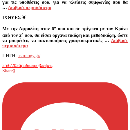
για τις υποθέσεις σου, για να κλείσεις συμφωνίες που θα
…
Διάβασε περισσότερα
ΙΧΘΥΕΣ
♓
ο
Με την Αφροδίτη στον 6
σου και σε τρίγωνο με τον Κρόνο
ο
από τον 2
σου, θα είσαι οργανωτικός/η και μεθοδικός/η, ώστε
να μπορέσεις να τακτοποιήσεις γραφειοκρατικές …
Διάβασε
περισσότερα
ΠΗΓΗ:
astrology.gr/
25/6/2026
ζωδια
προβλεψεις
Share
0