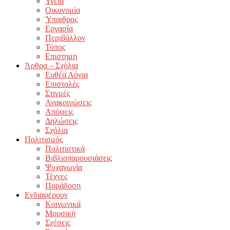
Υγεία
Οικονομία
Ύπαιθρος
Εργασία
Περιβάλλον
Τύπος
Επιστημη
Άρθρα – Σχόλια
Ευθέα Λόγια
Επιστολές
Στιγμές
Ανακοινώσεις
Απόψεις
Δηλώσεις
Σχόλια
Πολιτισμός
Πολιτιστικά
Βιβλιοπαρουσιάσεις
Ψυχαγωγία
Τέχνες
Παράδοση
Ενδιαφέρουν
Κοινωνικά
Μουσική
Σχέσεις