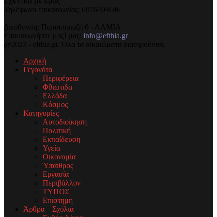
Σχετικά με εμάς
Τηλέφωνo επικοινωνίας: 6976404646
Διεύθυνση: Παπακυριαζή 6 - ΛΑΜΙΑ
Επικοινωνήστε μαζί μας:
info@efthia.gr
@2023 - efthia.gr. Όλα τα δικαιώματα διατηρούνται.
Αρχική
Γεγονότα
Περιφέρεια
Φθιώτιδα
Ελλάδα
Κόσμος
Κατηγορίες
Αυτοδιοίκηση
Πολιτική
Εκπαίδευση
Υγεία
Οικονομία
Ύπαιθρος
Εργασία
Περιβάλλον
ΤΥΠΟΣ
Επιστημη
Άρθρα – Σχόλια