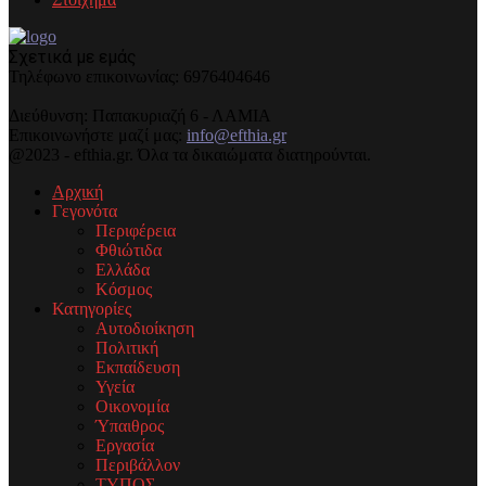
Σχετικά με εμάς
Τηλέφωνo επικοινωνίας: 6976404646
Διεύθυνση: Παπακυριαζή 6 - ΛΑΜΙΑ
Επικοινωνήστε μαζί μας:
info@efthia.gr
@2023 - efthia.gr. Όλα τα δικαιώματα διατηρούνται.
Αρχική
Γεγονότα
Περιφέρεια
Φθιώτιδα
Ελλάδα
Κόσμος
Κατηγορίες
Αυτοδιοίκηση
Πολιτική
Εκπαίδευση
Υγεία
Οικονομία
Ύπαιθρος
Εργασία
Περιβάλλον
ΤΥΠΟΣ