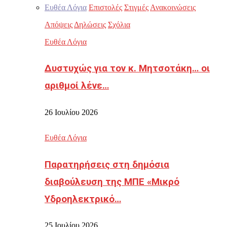
Ευθέα Λόγια
Επιστολές
Στιγμές
Ανακοινώσεις
Απόψεις
Δηλώσεις
Σχόλια
Ευθέα Λόγια
Δυστυχώς για τον κ. Μητσοτάκη… οι
αριθμοί λένε…
26 Ιουλίου 2026
Ευθέα Λόγια
Παρατηρήσεις στη δημόσια
διαβούλευση της ΜΠΕ «Μικρό
Υδροηλεκτρικό…
25 Ιουλίου 2026