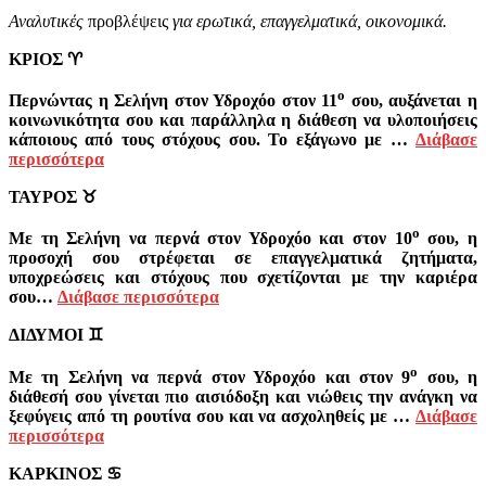
Αναλυτικές
προβλέψεις
για ερωτικά, επαγγελματικά, οικονομικά.
ΚΡΙΟΣ
♈
ο
Περνώντας η Σελήνη στον Υδροχόο στον 11
σου, αυξάνεται η
κοινωνικότητα σου και παράλληλα η διάθεση να υλοποιήσεις
κάποιους από τους στόχους σου. Το εξάγωνο με …
Διάβασε
περισσότερα
ΤΑΥΡΟΣ
♉
ο
Με τη Σελήνη να περνά στον Υδροχόο και στον 10
σου, η
προσοχή σου στρέφεται σε επαγγελματικά ζητήματα,
υποχρεώσεις και στόχους που σχετίζονται με την καριέρα
σου…
Διάβασε περισσότερα
ΔΙΔΥΜΟΙ
♊
ο
Με τη Σελήνη να περνά στον Υδροχόο και στον 9
σου, η
διάθεσή σου γίνεται πιο αισιόδοξη και νιώθεις την ανάγκη να
ξεφύγεις από τη ρουτίνα σου και να ασχοληθείς με …
Διάβασε
περισσότερα
ΚΑΡΚΙΝΟΣ
♋