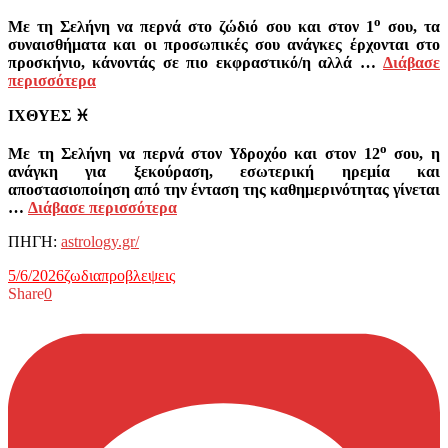
ο
Με τη Σελήνη να περνά στο ζώδιό σου και στον 1
σου, τα
συναισθήματα και οι προσωπικές σου ανάγκες έρχονται στο
προσκήνιο, κάνοντάς σε πιο εκφραστικό/η αλλά …
Διάβασε
περισσότερα
ΙΧΘΥΕΣ
♓
ο
Με τη Σελήνη να περνά στον Υδροχόο και στον 12
σου, η
ανάγκη για ξεκούραση, εσωτερική ηρεμία και
αποστασιοποίηση από την ένταση της καθημερινότητας γίνεται
…
Διάβασε περισσότερα
ΠΗΓΗ:
astrology.gr/
5/6/2026
ζωδια
προβλεψεις
Share
0