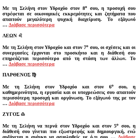
ο
Με τη Σελήνη στον Υδροχόο στον 8
σου, η προσοχή σου
στρέφεται σε οικονομικές εκκρεμότητες και ζητήματα που
απαιτούν μεγαλύτερη ψυχική διαχείριση. Το εξάγωνό
…
Διάβασε περισσότερα
ΛΕΩΝ
♌
ο
Με τη Σελήνη στον Υδροχόο και στον 7
σου, οι σχέσεις και οι
συνεργασίες έρχονται στο προσκήνιο και η διάθεσή σου
επηρεάζεται περισσότερο από τη στάση των άλλων. Το
…
Διάβασε περισσότερα
ΠΑΡΘΕΝΟΣ
♍
ο
Με τη Σελήνη στον Υδροχόο και στον 6
σου, η
καθημερινότητα, η εργασία και οι υποχρεώσεις σου απαιτούν
περισσότερη προσοχή και οργάνωση. Το εξάγωνό της με τον
…
Διάβασε περισσότερα
ΖΥΓΟΣ
♎
ο
Με τη Σελήνη να περνά στον Υδροχόο και στον 5
σου, η
διάθεσή σου γίνεται πιο εξωστρεφής και δημιουργική, ενώ
αυξάνεται η ανάγκη να ασχοληθείς με ό,τι σου …
Διάβασε