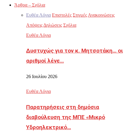
Άρθρα – Σχόλια
Ευθέα Λόγια
Επιστολές
Στιγμές
Ανακοινώσεις
Απόψεις
Δηλώσεις
Σχόλια
Ευθέα Λόγια
Δυστυχώς για τον κ. Μητσοτάκη… οι
αριθμοί λένε…
26 Ιουλίου 2026
Ευθέα Λόγια
Παρατηρήσεις στη δημόσια
διαβούλευση της ΜΠΕ «Μικρό
Υδροηλεκτρικό…