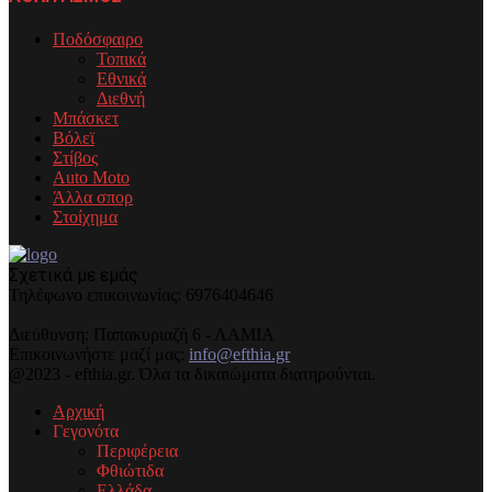
Ποδόσφαιρο
Τοπικά
Εθνικά
Διεθνή
Μπάσκετ
Βόλεϊ
Στίβος
Auto Moto
Άλλα σπορ
Στοίχημα
Σχετικά με εμάς
Τηλέφωνo επικοινωνίας: 6976404646
Διεύθυνση: Παπακυριαζή 6 - ΛΑΜΙΑ
Επικοινωνήστε μαζί μας:
info@efthia.gr
@2023 - efthia.gr. Όλα τα δικαιώματα διατηρούνται.
Αρχική
Γεγονότα
Περιφέρεια
Φθιώτιδα
Ελλάδα