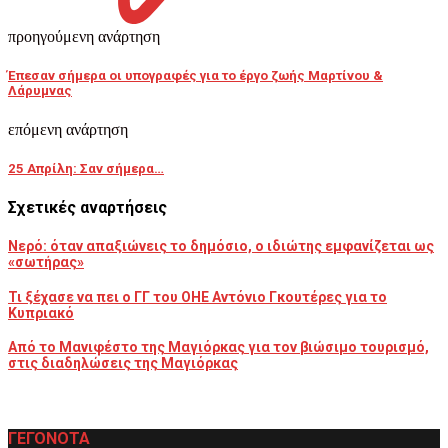
προηγούμενη ανάρτηση
Έπεσαν σήμερα οι υπογραφές για το έργο ζωής Μαρτίνου &
Λάρυμνας
επόμενη ανάρτηση
25 Απρίλη: Σαν σήμερα…
Σχετικές αναρτήσεις
Νερό: όταν απαξιώνεις το δημόσιο, ο ιδιώτης εμφανίζεται ως
«σωτήρας»
Τι ξέχασε να πει ο ΓΓ του ΟΗΕ Αντόνιο Γκουτέρες για το
Κυπριακό
Από το Μανιφέστο της Μαγιόρκας για τον βιώσιμο τουρισμό,
στις διαδηλώσεις της Μαγιόρκας
ΓΕΓΟΝΟΤΑ