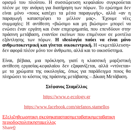
ορισμό του πλούτου. Η συσσώρευση κεφαλαίου συγκρούεται
πλέον με την ανάγκη για διατήρηση των πόρων. Το ερώτημα δεν
είναι μόνο «ποιος κατέχει τα μέσα παραγωγής», αλλά «αν η
παραγωγή καταστρέφει το μέλλον μας». Έχουμε νέες
συμμαχίες: Η αντίθεση «βιώσιμο και μη βιώσιμο» μπορεί να
ενώσει έναν εργάτη και έναν επιχειρηματία, που επενδύουν στην
πράσινη μετάβαση, εναντίον εκείνων που επιμένουν σε μοντέλα
εξάντλησης των πόρων.
Η ιδεολογία παύει να είναι μόνο
ανθρωποκεντρική και γίνεται οικοκεντρική.
Η «εκμετάλλευση»
δεν αφορά πλέον μόνο τον άνθρωπο, αλλά και το οικοσύστημα.
Είναι, βέβαια, μια πρόκληση, γιατί η κλασσική μαρξιστική
αντίθεση εργασίας-κεφαλαίου δεν εξαφανίζεται, αλλά «ντύνεται»
με τα χρώματα της οικολογίας, όπως για παράδειγμα ποιος θα
πληρώσει το κόστος της πράσινης μετάβασης – Δίκαιη Μετάβαση.
Στέφανος Σταμέλλος
https://www.e-ecology.gr
https://www.facebook.com/stefanos.stamellos
Εξελιξη
θεωρητικη σκεψη
κατασταση
μεταβατικη
μεταβατικη
περιοδος
πολιτικη
σταμελλος
Share
0