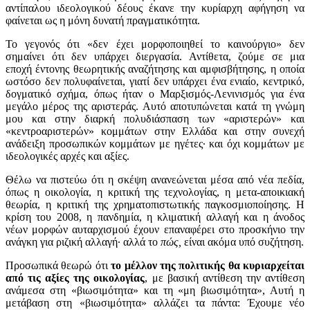
αντίπαλου ιδεολογικού δέους έκανε την κυρίαρχη αφήγηση να
φαίνεται ως η μόνη δυνατή πραγματικότητα.
Το γεγονός ότι «δεν έχει μορφοποιηθεί το καινούργιο» δεν
σημαίνει ότι δεν υπάρχει διεργασία. Αντίθετα, ζούμε σε μια
εποχή έντονης θεωρητικής αναζήτησης και αμφισβήτησης, η οποία
ωστόσο δεν πολυφαίνεται, γιατί δεν υπάρχει ένα ενιαίο, κεντρικό,
δογματικό σχήμα, όπως ήταν ο Μαρξισμός-Λενινισμός για ένα
μεγάλο μέρος της αριστεράς. Αυτό αποτυπώνεται κατά τη γνώμη
μου και στην διαρκή πολυδιάσπαση των «αριστερών» και
«κεντροαριστερών» κομμάτων στην Ελλάδα και στην συνεχή
ανάδειξη προσωπικών κομμάτων με ηγέτες∙ και όχι κομμάτων με
ιδεολογικές αρχές και αξίες.
Θέλω να πιστεύω ότι η σκέψη ανανεώνεται μέσα από νέα πεδία,
όπως η οικολογία, η κριτική της τεχνολογίας, η μετα-αποικιακή
θεωρία, η κριτική της χρηματοπιστωτικής παγκοσμιοποίησης. Η
κρίση του 2008, η πανδημία, η κλιματική αλλαγή και η άνοδος
νέων μορφών αυταρχισμού έχουν επαναφέρει στο προσκήνιο την
ανάγκη για ριζική αλλαγή∙ αλλά το
πώς,
είναι ακόμα υπό συζήτηση.
Προσωπικά θεωρώ ότι
το μέλλον της πολιτικής θα κυριαρχείται
από τις αξίες της οικολογίας
, με βασική αντίθεση την αντίθεση
ανάμεσα στη «βιωσιμότητα» και τη «μη βιωσιμότητα», Αυτή η
μετάβαση στη «βιωσιμότητα» αλλάζει τα πάντα: Έχουμε νέο