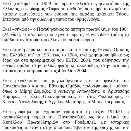
Εκεί χτίστηκε το 1959 το πρώτο κλειστό γυμναστήριο της
Ελλάδας, ο περίφημος «Τάφος του Ινδού», που πήρε το όνομά του
κατόπιν εμπνεύσεως του εφόρου της ομάδας μπάσκετ, Τάσου
Στεφάνου από την ομώνυμη ταινία του Φριτς Λανγκ.
Εκεί «σήκωσε» ο Παναθηναϊκός το αήττητο πρωτάθλημα του 1964
(24 νίκες, 6 ισοπαλίες) κι έγινε η πρώτη «Invincible» (αήττητη)
ομάδα στην Ιστορία του ελληνικού ποδοσφαίρου.
Εκεί ήταν η έδρα και το επίσημο «σπίτι» και της Εθνικής Ομάδας
της Ελλάδας απ’ το 1931 έως το 1984, ενώ χρησιμοποιήθηκε ως
έδρα και στα προκριματικά του EURO 2004, που οδήγησαν την
εθνική ομάδα στην τελική φάση κι ακολούθως στην ιστορική
κατάκτηση του τροπαίου στις 4 Ιουλίου 2004.
Εκεί μεγάλωσαν και μεγαλούργησαν με τη φανέλα του
Παναθηναϊκού και της Εθνικής Ομάδας ποδοσφαιρικοί «μύθοι»
όπως ο Μίμης Δομάζος, ο Αντώνης Αντωνιάδης, ο Αριστείδης
Καμάρας, ο Τάκης Οικονομόπουλος, ο Τότης Φυλακούρης, ο
Κώστας Λινοξυλάκης, ο Άγγελος Μεσσάρης, ο Μίμης Πιερράκος.
Εκεί γράφτηκε με «χρυσά» γράμματα τη σεζόν 1970/71 η
ανεπανάληπτη πορεία του Παναθηναϊκού ως τον τελικό του
Κυπέλλου Πρωταθλητριών στο Γουέμπλεϊ, με ιστορικές
προκρίσεις απέναντι στην σπουδαία Έβερτον της εποχής και τον