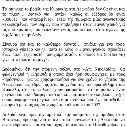
Το σκηνικό το βράδυ της Κυριακής στη Λεωφόρο δεν θα είναι και
το πλέον… ιδανικό για «αντίο», καθώς οι εξέδρες θα είναι
«βουβές» και «παγωμένες», ελέω της τιμωρίας μίας αγωνιστικής
κεκλεισμένων των θυρών που επιβλήθηκε στον Παναθηναϊκό για
τις δύο κροτίδες που «έπεσαν» εντός του πετάλου στον αγώνα της
3ης Μάη με την ΑΕΚ.
Σίγουρα όχι και το καλύτερο δυνατό… φινάλε για ένα τόσο
ιστορικό γήπεδο και γι’ αυτό το λόγο ο Παναθηναϊκός σχεδιάζει
έναν πολύ ξεχωριστό «αποχαιρετισμό», ο οποίος θα (πρέπει να)
γίνει στο σωστό τάιμινγκ.
Δεδομένου ότι την επόμενη σεζόν, στο «Απ. Νικολαΐδης» θα
φιλοξενηθεί η Κηφισιά η οποία έχει ήδη συμφωνήσει με τους
«πράσινους» για να χρησιμοποιήσει για ένα χρόνο το γήπεδο της
Λεωφόρου ως έδρα της στα παιχνίδια της σε πρωτάθλημα και
Κύπελλο, στο «τριφύλλι» έχουν αποφασίσει να ετοιμάσουν έναν
μεγάλο και πολύ διαφορετικό κύκλο εορταστικών εκδηλώσεων (με
αποκορύφωμα ένα μεγάλο φιλικό με αντίπαλο που έχει «συνδεθεί»
ιστορικά με τους «πράσινους») το καλοκαίρι του 2027.
Δηλαδή λίγο πριν την οριστική «μετακόμιση» της ομάδας στον
Βοτανικό, προκειμένου η τελευταία «πινελιά» στη Λεωφόρο να
είναι «πράσινη» και να «αποχαιρετήσει» όλος ο Παναθηναϊκός το