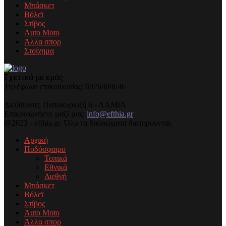
Μπάσκετ
Βόλεϊ
Στίβος
Auto Moto
Άλλα σπορ
Στοίχημα
Σχετικά με εμάς
Τηλέφωνo επικοινωνίας: 6976404646
Διεύθυνση: Παπακυριαζή 6 - ΛΑΜΙΑ
Επικοινωνήστε μαζί μας:
info@efthia.gr
@2023 - efthia.gr. Όλα τα δικαιώματα διατηρούνται.
Αρχική
Ποδόσφαιρο
Τοπικά
Εθνικά
Διεθνή
Μπάσκετ
Βόλεϊ
Στίβος
Auto Moto
Άλλα σπορ