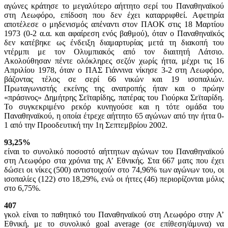
αγώνες κράτησε το μεγαλύτερο αήττητο σερί του Παναθηναϊκού
στη Λεωφόρο, επίδοση που δεν έχει καταρριφθεί. Αφετηρία
αποτέλεσε ο μηδενισμός απέναντι στον ΠΑΟΚ στις 18 Μαρτίου
1973 (0-2 α.α. και αφαίρεση ενός βαθμού), όταν ο Παναθηναϊκός
δεν κατέβηκε ως ένδειξη διαμαρτυρίας μετά τη διακοπή του
ντέρμπι με τον Ολυμπιακός από τον διαιτητή Λάτσιο.
Ακολούθησαν πέντε ολόκληρες σεζόν χωρίς ήττα, μέχρι τις 16
Απριλίου 1978, όταν ο ΠΑΣ Γιάννινα νίκησε 3-2 στη Λεωφόρο,
βάζοντας τέλος σε σερί 66 νικών και 19 ισοπαλιών.
Πρωταγωνιστής εκείνης της ανατροπής ήταν και ο πρώην
«πράσινος» Δημήτρης Σεϊταρίδης, πατέρας του Γιούρκα Σεϊταρίδη.
Το συγκεκριμένο ρεκόρ κυνηγούσε και η τότε ομάδα του
Παναθηναϊκού, η οποία έτρεχε αήττητο 65 αγώνων από την ήττα 0-
1 από την Προοδευτική την 1η Σεπτεμβρίου 2002.
93,25%
είναι το συνολικό ποσοστό αήττητων αγώνων του Παναθηναϊκού
στη Λεωφόρο στα χρόνια της Α’ Εθνικής. Στα 667 ματς που έχει
δώσει οι νίκες (500) αντιστοιχούν στο 74,96% των αγώνων του, οι
ισοπαλίες (122) στο 18,29%, ενώ οι ήττες (46) περιορίζονται μόλις
στο 6,75%.
407
γκολ είναι το παθητικό του Παναθηναϊκού στη Λεωφόρο στην Α’
Εθνική, με το συνολικό goal average (σε επίθεση/άμυνα) να