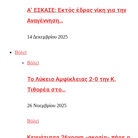
Α’ ΕΣΚΑΣΕ: Εκτός έδρας νίκη για την
Αναγέννηση…
14 Δεκεμβρίου 2025
Βόλεϊ
Βόλεϊ
Το Λύκειο Αμφίκλειας 2-0 την Κ.
Τιθορέα στο…
26 Νοεμβρίου 2025
Βόλεϊ
Κενυάτισσα 26χρονη «ακραία» πήρε ο