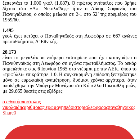
ξεπερνάει τα 1.000 γκολ (1.087). Ο πρώτος αντίπαλος που βρήκε
δίχτυα στο «Απ. Νικολαΐδης» ήταν ο Λάκης Σοφιανός του
Παναιγιάλειου, ο οποίος μείωσε σε 2-1 στο 52’ της πρεμιέρας του
1959/60.
1.495
γκολ έχει πετύχει ο Παναθηναϊκός στη Λεωφόρο σε 667 αγώνες
πρωταθλήματος Α’ Εθνικής.
28.173
είναι το μεγαλύτερο νούμερο εισιτηρίων που έχει καταγράψει ο
Παναθηναϊκός στη Λεωφόρο σε αγώνα πρωταθλήματος. Το ρεκόρ
σημειώθηκε στις 6 Ιουνίου 1965 στο ντέρμπι με την ΑΕΚ, όπου το
«τριφύλλι» επικράτησε 1-0. Η συγκεκριμένη επίδοση ξεπεράστηκε
μόνο σε ευρωπαϊκή αναμέτρηση, δυόμισι χρόνια αργότερα, όταν
υποδέχθηκε την Μπάγερν Μονάχου στο Κύπελλο Πρωταθλητριών,
με 29.665 θεατές στις εξέδρες.
α εθνική
αποστολος
νικολαιδης
αριθμοι
αφιερωμα
γηπεδο
ιστορια
λεωφορος
παναθηναικος
Share
0