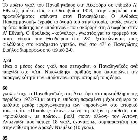
Το πρώτο γκολ του Παναθηναϊκού στη Λεωφόρο σε επίπεδο Α’
Εθνικής μπήκε στις 25 Οκτωβρίου 1959, στην πρεμιέρα του
πρωταθλήματος απέναντι στον Παναιγιάλειο. Ο Ανδρέας
Παπαεμμανουήλ έγραψε το όνομά του στην ιστορία, καθώς έγινε ο
πρώτος παίκτης των «πράσινων» που σκόραρε στη Λεωφόρο στην
Α’ Εθνική. Ο θρυλικός «κούνελος», γνωστός για το τρομερό του
σουτ, νίκησε τον Θεοδώρου στο 28’, ξεσηκώνοντας τους
φιλάθλους στο κατάμεστο γήπεδο, ενώ στο 47’ ο Παναγιώτης
Σιαήλος διαμόρφωσε το τελικό 2-0.
2,24
είναι ο μέσος όρος γκολ που πετυχαίνει ο Παναθηναϊκός ανά
παιχνίδι στο «Απ. Νικολαΐδης», αριθμός που αποτυπώνει την
παραγωγικότητα των «πράσινων» στην ιστορική τους έδρα.
60
γκολ πέτυχε ο Παναθηναϊκός στη Λεωφόρο στο πρωτάθλημα της
περιόδου 1972/73 κι αυτή η επίδοση παραμένει μέχρι σήμερα το
απόλυτο ρεκόρ παραγωγικότητα των «πρασίνων» στο ιστορικό
τους σπίτι. «Παπάδες» έκανε εκείνη τη σεζόν η επίθεση του
«τριφυλλιού», με πρώτο… βιολί -ποιόν άλλον;- τον Αντώνη
Αντωνιάδη που πέτυχε 18 γκολ, έχοντας ως συμπαραστάτη του
στην επίθεση τον Αρακέν Ντεμέλο (10 γκολ).
85