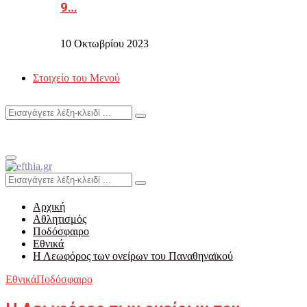
9…
10 Οκτωβρίου 2023
Στοιχείο του Μενού
Search
Search
for:
Primary
Menu
Search
Search
for:
Αρχική
Αθλητισμός
Ποδόσφαιρο
Εθνικά
Η Λεωφόρος των ονείρων του Παναθηναϊκού
Εθνικά
Ποδόσφαιρο