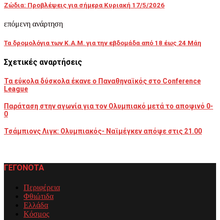
Ζώδια: Προβλέψεις για σήμερα Κυριακή 17/5/2026
επόμενη ανάρτηση
Τα δρομολόγια των Κ.Α.Μ. για την εβδομάδα από 18 έως 24 Μάη
Σχετικές αναρτήσεις
Τα εύκολα δύσκολα έκανε ο Παναθηναϊκός στο Conference
League
Παράταση στην αγωνία για τον Ολυμπιακό μετά το αποψινό 0-
0
Τσάμπιονς Λιγκ: Ολυμπιακός- Ναϊμέγκεν απόψε στις 21.00
ΓΕΓΟΝΟΤΑ
Περιφέρεια
Φθιώτιδα
Ελλάδα
Κόσμος