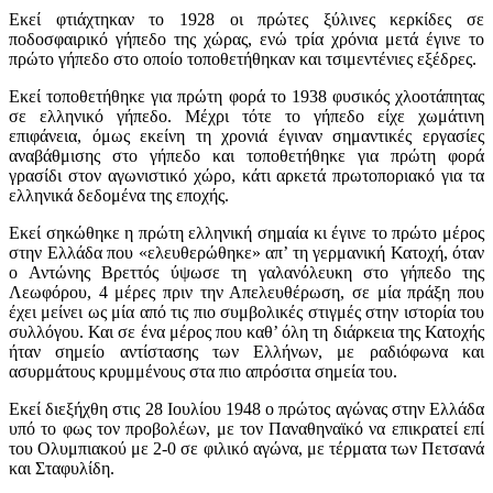
Εκεί φτιάχτηκαν το 1928 οι πρώτες ξύλινες κερκίδες σε
ποδοσφαιρικό γήπεδο της χώρας, ενώ τρία χρόνια μετά έγινε το
πρώτο γήπεδο στο οποίο τοποθετήθηκαν και τσιμεντένιες εξέδρες.
Εκεί τοποθετήθηκε για πρώτη φορά το 1938 φυσικός χλοοτάπητας
σε ελληνικό γήπεδο. Μέχρι τότε το γήπεδο είχε χωμάτινη
επιφάνεια, όμως εκείνη τη χρονιά έγιναν σημαντικές εργασίες
αναβάθμισης στο γήπεδο και τοποθετήθηκε για πρώτη φορά
γρασίδι στον αγωνιστικό χώρο, κάτι αρκετά πρωτοποριακό για τα
ελληνικά δεδομένα της εποχής.
Εκεί σηκώθηκε η πρώτη ελληνική σημαία κι έγινε το πρώτο μέρος
στην Ελλάδα που «ελευθερώθηκε» απ’ τη γερμανική Κατοχή, όταν
ο Αντώνης Βρεττός ύψωσε τη γαλανόλευκη στο γήπεδο της
Λεωφόρου, 4 μέρες πριν την Απελευθέρωση, σε μία πράξη που
έχει μείνει ως μία από τις πιο συμβολικές στιγμές στην ιστορία του
συλλόγου. Και σε ένα μέρος που καθ’ όλη τη διάρκεια της Κατοχής
ήταν σημείο αντίστασης των Ελλήνων, με ραδιόφωνα και
ασυρμάτους κρυμμένους στα πιο απρόσιτα σημεία του.
Εκεί διεξήχθη στις 28 Ιουλίου 1948 ο πρώτος αγώνας στην Ελλάδα
υπό το φως τον προβολέων, με τον Παναθηναϊκό να επικρατεί επί
του Ολυμπιακού με 2-0 σε φιλικό αγώνα, με τέρματα των Πετσανά
και Σταφυλίδη.