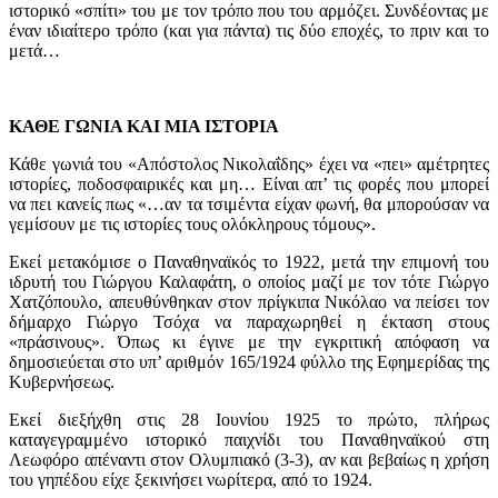
ιστορικό «σπίτι» του με τον τρόπο που του αρμόζει. Συνδέοντας με
έναν ιδιαίτερο τρόπο (και για πάντα) τις δύο εποχές, το πριν και το
μετά…
ΚΑΘΕ ΓΩΝΙΑ ΚΑΙ ΜΙΑ ΙΣΤΟΡΙΑ
Κάθε γωνιά του «Απόστολος Νικολαΐδης» έχει να «πει» αμέτρητες
ιστορίες, ποδοσφαιρικές και μη… Είναι απ’ τις φορές που μπορεί
να πει κανείς πως «…αν τα τσιμέντα είχαν φωνή, θα μπορούσαν να
γεμίσουν με τις ιστορίες τους ολόκληρους τόμους».
Εκεί μετακόμισε ο Παναθηναϊκός το 1922, μετά την επιμονή του
ιδρυτή του Γιώργου Καλαφάτη, ο οποίος μαζί με τον τότε Γιώργο
Χατζόπουλο, απευθύνθηκαν στον πρίγκιπα Νικόλαο να πείσει τον
δήμαρχο Γιώργο Τσόχα να παραχωρηθεί η έκταση στους
«πράσινους». Όπως κι έγινε με την εγκριτική απόφαση να
δημοσιεύεται στο υπ’ αριθμόν 165/1924 φύλλο της Εφημερίδας της
Κυβερνήσεως.
Εκεί διεξήχθη στις 28 Ιουνίου 1925 το πρώτο, πλήρως
καταγεγραμμένο ιστορικό παιχνίδι του Παναθηναϊκού στη
Λεωφόρο απέναντι στον Ολυμπιακό (3-3), αν και βεβαίως η χρήση
του γηπέδου είχε ξεκινήσει νωρίτερα, από το 1924.