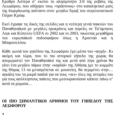
Ερυθρό Αστέρα σ’ εκείνο το αλησμόνητο 3-0 της ρεβάνς της
Λεωφόρου, που οδήγησε τους «πράσινους» στο καταληκτικό ματς
της διοργάνωσης απέναντι στον μεγάλο Άγιαξ του συγκλονιστικού
Γιόχαν Κρόιφ.
Εκεί έγραψε τις δικές της σελίδες και η νεότερη γενιά παικτών του
Παναθηναϊκού με μεγάλες προκρίσεις και πορείες σε Τα’αμπιονς
Λιγκ και Κύπελλο UEFA το 2002 και το 2003, νικώντας μεγαθήρια
του ευρωπαϊκού ποδοσφαίρου όπως η Άρσεναλ και η
Μπαρτσελόνα.
Κάθε γωνιά του γηπέδου της Λεωφόρου έχει μέσα του «ψυχή». Κι
ακόμη και τώρα, που το πιο ιστορικό γήπεδο της χώρας θα
αποχωριστεί τον Παναθηναϊκό της και μετά από λίγα χρόνια θα
γίνει ένα μεγάλο πάρκο στην «καρδιά» της Αθήνας (με το κομμάτι
της Θύρας 13 να μετατρέπεται σε μουσείο), θα περιμένει στην…
αγκάλη του τα μικρά παιδιά για να τους «πει» όλες της ιστορίες του
για τους ασύλληπτους παίκτες που μεσουρανούσαν κάποτε πάνω σ’
αυτά τα χώματα…
ΟΙ ΠΙΟ ΣΗΜΑΝΤΙΚΟΙ ΑΡΙΘΜΟΙ ΤΟΥ ΓΗΠΕΔΟΥ ΤΗΣ
ΛΕΩΦΟΡΟΥ
1