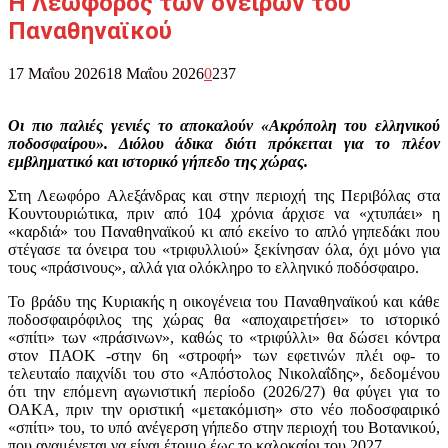
Η Λεωφόρος των ονείρων του
Παναθηναϊκού
17 Μαΐου 2026
18 Μαΐου 2026
0
237
Οι πιο παλιές γενιές το αποκαλούν «Ακρόπολη του ελληνικού
ποδοσφαίρου». Διόλου άδικα διότι πρόκειται για το πλέον
εμβληματικό και ιστορικό γήπεδο της χώρας.
Στη Λεωφόρο Αλεξάνδρας και στην περιοχή της Περιβόλας στα
Κουντουριώτικα, πριν από 104 χρόνια άρχισε να «χτυπάει» η
«καρδιά» του Παναθηναϊκού κι από εκείνο το απλό γηπεδάκι που
στέγασε τα όνειρα του «τριφυλλιού» ξεκίνησαν όλα, όχι μόνο για
τους «πράσινους», αλλά για ολόκληρο το ελληνικό ποδόσφαιρο.
Το βράδυ της Κυριακής η οικογένεια του Παναθηναϊκού και κάθε
ποδοσφαιρόφιλος της χώρας θα «αποχαιρετήσει» το ιστορικό
«σπίτι» των «πράσινων», καθώς το «τριφύλλι» θα δώσει κόντρα
στον ΠΑΟΚ -στην 6η «στροφή» των εφετινών πλέι οφ- το
τελευταίο παιχνίδι του στο «Απόστολος Νικολαΐδης», δεδομένου
ότι την επόμενη αγωνιστική περίοδο (2026/27) θα φύγει για το
ΟΑΚΑ, πριν την οριστική «μετακόμιση» στο νέο ποδοσφαιρικό
«σπίτι» του, το υπό ανέγερση γήπεδο στην περιοχή του Βοτανικού,
που αναμένεται να είναι έτοιμο έως το καλοκαίρι του 2027.