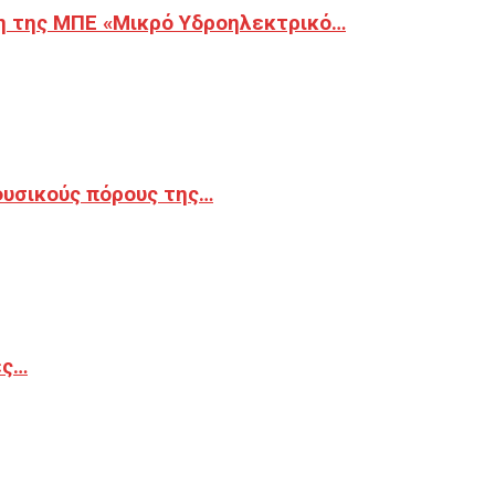
η της ΜΠΕ «Μικρό Υδροηλεκτρικό…
φυσικούς πόρους της…
ές…