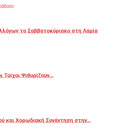
ράδοση
λλόγων το Σαββατοκύριακο στη Λαμία
 Τοίχοι Ψιθυρίζουν…
ού και Χορωδιακή Συνάντηση στην…