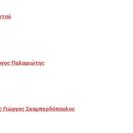
ντού
ργος Παλαμιώτης
ς Γιώργος Σκαμπερδόπουλος