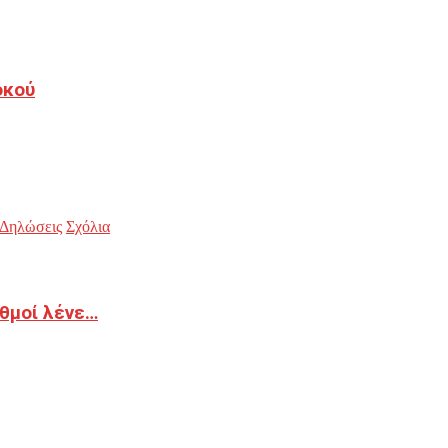
οκού
Δηλώσεις
Σχόλια
ιθμοί λένε…