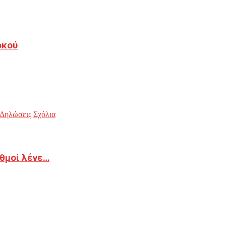
οκού
Δηλώσεις
Σχόλια
ιθμοί λένε…