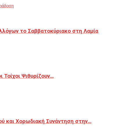
ράδοση
λλόγων το Σαββατοκύριακο στη Λαμία
 Τοίχοι Ψιθυρίζουν…
ού και Χορωδιακή Συνάντηση στην…