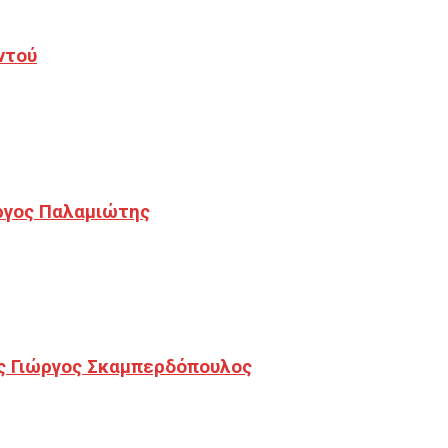
ντού
ργος Παλαμιώτης
ς Γιώργος Σκαμπερδόπουλος