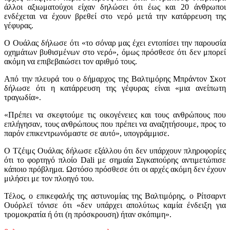
άλλοι αξιωματούχοι είχαν δηλώσει ότι έως και 20 άνθρωποι
ενδέχεται να έχουν βρεθεί στο νερό μετά την κατάρρευση της
γέφυρας.
Ο Ουάλας δήλωσε ότι «το σόναρ μας έχει εντοπίσει την παρουσία
οχημάτων βυθισμένων στο νερό», όμως πρόσθεσε ότι δεν μπορεί
ακόμη να επιβεβαιώσει τον αριθμό τους.
Από την πλευρά του ο δήμαρχος της Βαλτιμόρης Μπράντον Σκοτ
δήλωσε ότι η κατάρρευση της γέφυρας είναι «μια ανείπωτη
τραγωδία».
«Πρέπει να σκεφτούμε τις οικογένειες και τους ανθρώπους που
επλήγησαν, τους ανθρώπους που πρέπει να αναζητήσουμε, προς το
παρόν επικεντρωνόμαστε σε αυτό», υπογράμμισε.
Ο Τζέιμς Ουάλας δήλωσε εξάλλου ότι δεν υπάρχουν πληροφορίες
ότι το φορτηγό πλοίο Dali με σημαία Σιγκαπούρης αντιμετώπισε
κάποιο πρόβλημα. Ωστόσο πρόσθεσε ότι οι αρχές ακόμη δεν έχουν
μιλήσει με τον πλοηγό του.
Τέλος, ο επικεφαλής της αστυνομίας της Βαλτιμόρης, ο Ρίτσαρντ
Ουόρλεϊ τόνισε ότι «δεν υπάρχει απολύτως καμία ένδειξη για
τρομοκρατία ή ότι (η πρόσκρουση) ήταν σκόπιμη».