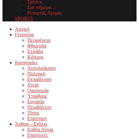
Σχέσεις
Σαν σήμερα…
Ρεπορτάζ Αγοράς
SPORTS
Facebook
Twitter
Instagram
Youtube
Email
Αρχική
Γεγονότα
Περιφέρεια
Φθιώτιδα
Ελλάδα
Κόσμος
Κατηγορίες
Αυτοδιοίκηση
Πολιτική
Εκπαίδευση
Υγεία
Οικονομία
Ύπαιθρος
Εργασία
Περιβάλλον
Τύπος
Επιστημη
Άρθρα – Σχόλια
Ευθέα Λόγια
Επιστολές