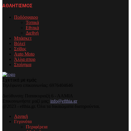
ΑΘΛΗΤΙΣΜΟΣ
Ποδόσφαιρο
Τοπικά
Εθνικά
Διεθνή
Μπάσκετ
Βόλεϊ
Στίβος
Auto Moto
Άλλα σπορ
Στοίχημα
Σχετικά με εμάς
Τηλέφωνo επικοινωνίας: 6976404646
Διεύθυνση: Παπακυριαζή 6 - ΛΑΜΙΑ
Επικοινωνήστε μαζί μας:
info@efthia.gr
@2023 - efthia.gr. Όλα τα δικαιώματα διατηρούνται.
Αρχική
Γεγονότα
Περιφέρεια