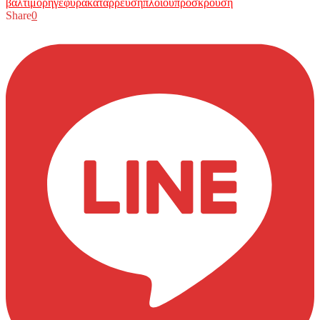
βαλτιμορη
γεφυρα
καταρρευση
πλοιου
προσκρουση
Share
0