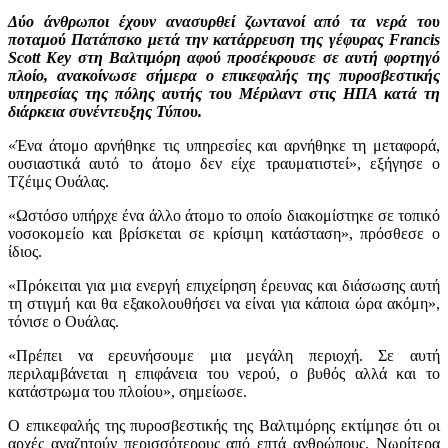
Δύο άνθρωποι έχουν ανασυρθεί ζωντανοί από τα νερά του
ποταμού Πατάπσκο μετά την κατάρρευση της γέφυρας Francis
Scott Key στη Βαλτιμόρη αφού προσέκρουσε σε αυτή φορτηγό
πλοίο, ανακοίνωσε σήμερα ο επικεφαλής της πυροσβεστικής
υπηρεσίας της πόλης αυτής του Μέριλαντ στις ΗΠΑ κατά τη
διάρκεια συνέντευξης Τύπου.
«Ένα άτομο αρνήθηκε τις υπηρεσίες και αρνήθηκε τη μεταφορά,
ουσιαστικά αυτό το άτομο δεν είχε τραυματιστεί», εξήγησε ο
Τζέιμς Ουάλας.
«Ωστόσο υπήρχε ένα άλλο άτομο το οποίο διακομίστηκε σε τοπικό
νοσοκομείο και βρίσκεται σε κρίσιμη κατάσταση», πρόσθεσε ο
ίδιος.
«Πρόκειται για μια ενεργή επιχείρηση έρευνας και διάσωσης αυτή
τη στιγμή και θα εξακολουθήσει να είναι για κάποια ώρα ακόμη»,
τόνισε ο Ουάλας.
«Πρέπει να ερευνήσουμε μια μεγάλη περιοχή. Σε αυτή
περιλαμβάνεται η επιφάνεια του νερού, ο βυθός αλλά και το
κατάστρωμα του πλοίου», σημείωσε.
Ο επικεφαλής της πυροσβεστικής της Βαλτιμόρης εκτίμησε ότι οι
αρχές αναζητούν περισσότερους από επτά ανθρώπους. Νωρίτερα