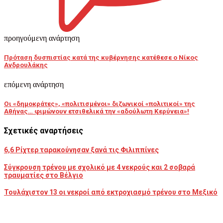
προηγούμενη ανάρτηση
Πρόταση δυσπιστίας κατά της κυβέρνησης κατέθεσε ο Νίκος
Ανδρουλάκης
επόμενη ανάρτηση
Οι «δημοκράτες», «πολιτισμένοι» διζωνικοί «πολιτικοί» της
Αθήνας… φιμώνουν ετσιθελικά την «αδούλωτη Κερύνεια»!
Σχετικές αναρτήσεις
6,6 Ρίχτερ ταρακούνησαν ξανά τις Φιλιππίνες
Σύγκρουση τρένου με σχολικό με 4 νεκρούς και 2 σοβαρά
τραυματίες στο Βέλγιο
Τουλάχιστον 13 οι νεκροί από εκτροχιασμό τρένου στο Μεξικό