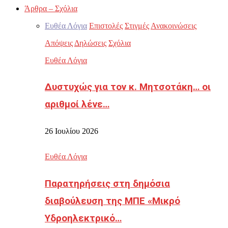
Άρθρα – Σχόλια
Ευθέα Λόγια
Επιστολές
Στιγμές
Ανακοινώσεις
Απόψεις
Δηλώσεις
Σχόλια
Ευθέα Λόγια
Δυστυχώς για τον κ. Μητσοτάκη… οι
αριθμοί λένε…
26 Ιουλίου 2026
Ευθέα Λόγια
Παρατηρήσεις στη δημόσια
διαβούλευση της ΜΠΕ «Μικρό
Υδροηλεκτρικό…