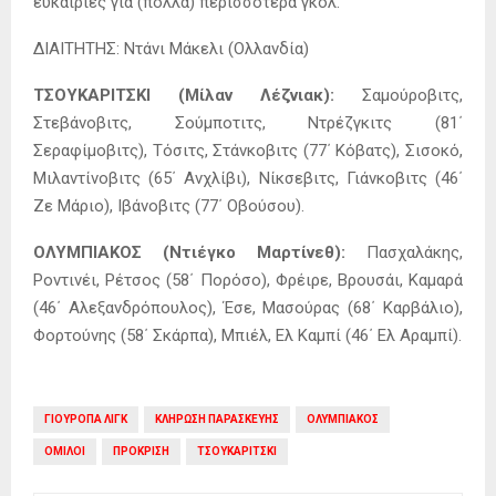
ευκαιρίες για (πολλά) περισσότερα γκολ.
ΔΙΑΙΤΗΤΗΣ: Ντάνι Μάκελι (Ολλανδία)
ΤΣΟΥΚΑΡΙΤΣΚΙ (Μίλαν Λέζνιακ):
Σαμούροβιτς,
Στεβάνοβιτς, Σούμποτιτς, Ντρέζγκιτς (81΄
Σεραφίμοβιτς), Τόσιτς, Στάνκοβιτς (77΄ Κόβατς), Σισοκό,
Μιλαντίνοβιτς (65΄ Ανχλίβι), Νίκσεβιτς, Γιάνκοβιτς (46΄
Ζε Μάριο), Ιβάνοβιτς (77΄ Οβούσου).
ΟΛΥΜΠΙΑΚΟΣ (Ντιέγκο Μαρτίνεθ):
Πασχαλάκης,
Ροντινέι, Ρέτσος (58΄ Πορόσο), Φρέιρε, Βρουσάι, Καμαρά
(46΄ Αλεξανδρόπουλος), Έσε, Μασούρας (68΄ Καρβάλιο),
Φορτούνης (58΄ Σκάρπα), Μπιέλ, Ελ Καμπί (46΄ Ελ Αραμπί).
ΓΙΟΥΡΟΠΑ ΛΙΓΚ
ΚΛΗΡΩΣΗ ΠΑΡΑΣΚΕΥΗΣ
ΟΛΥΜΠΙΑΚΟΣ
ΟΜΙΛΟΙ
ΠΡΟΚΡΙΣΗ
ΤΣΟΥΚΑΡΙΤΣΚΙ