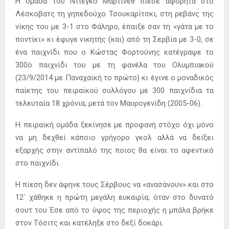
Η ομάδα του Ντιέγκο Μαρτίνεθ πίεσε αφόρητα στο
Λέσκοβατς τη γηπεδούχο Τσουκαρίτσκι, στη ρεβάνς της
νίκης του με 3-1 στο Φάληρο, έπαιξε σαν τη «γάτα με το
ποντίκι» κι έφυγε νικητής (και) από τη Σερβία με 3-0, σε
ένα παιχνίδι που ο Κώστας Φορτούνης κατέγραψε το
300ό παιχνίδι του με τη φανέλα του Ολυμπιακού
(23/9/2014 με Παναχαϊκή το πρώτο) κι έγινε ο μοναδικός
παίκτης του πειραϊκού συλλόγου με 300 παιχνίδια τα
τελευταία 18 χρόνια, μετά τον Μαυρογενίδη (2005-06).
Η πειραϊκή ομάδα ξεκίνησε με προφανή στόχο όχι μόνο
να μη δεχθεί κάποιο γρήγορο γκολ αλλά να δείξει
εξαρχής στην αντίπαλό της ποιος θα είναι το αφεντικό
στο παιχνίδι.
Η πίεση δεν άφηνε τους Σέρβους να «ανασάνουν» και στο
12΄ χάθηκε η πρώτη μεγάλη ευκαιρία, όταν στο δυνατό
σουτ του Έσε από το ύψος της περιοχής η μπάλα βρήκε
στον Τόσιτς και κατέληξε στο δεξί δοκάρι.