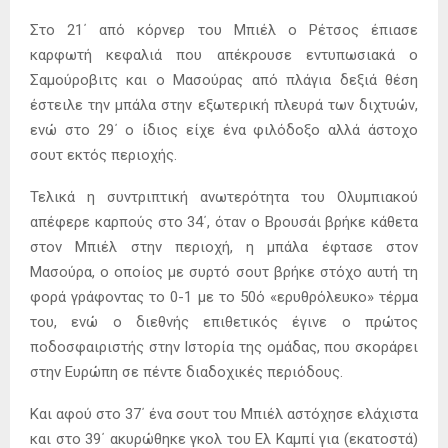
Στο 21΄ από κόρνερ του Μπιέλ ο Ρέτσος έπιασε
καρφωτή κεφαλιά που απέκρουσε εντυπωσιακά ο
Σαμούροβιτς και ο Μασούρας από πλάγια δεξιά θέση
έστειλε την μπάλα στην εξωτερική πλευρά των διχτυών,
ενώ στο 29΄ ο ίδιος είχε ένα φιλόδοξο αλλά άστοχο
σουτ εκτός περιοχής.
Τελικά η συντριπτική ανωτερότητα του Ολυμπιακού
απέφερε καρπούς στο 34΄, όταν ο Βρουσάι βρήκε κάθετα
στον Μπιέλ στην περιοχή, η μπάλα έφτασε στον
Μασούρα, ο οποίος με συρτό σουτ βρήκε στόχο αυτή τη
φορά γράφοντας το 0-1 με το 50ό «ερυθρόλευκο» τέρμα
του, ενώ ο διεθνής επιθετικός έγινε ο πρώτος
ποδοσφαιριστής στην Ιστορία της ομάδας, που σκοράρει
στην Ευρώπη σε πέντε διαδοχικές περιόδους.
Και αφού στο 37΄ ένα σουτ του Μπιέλ αστόχησε ελάχιστα
και στο 39΄ ακυρώθηκε γκολ του Ελ Καμπί για (εκατοστά)