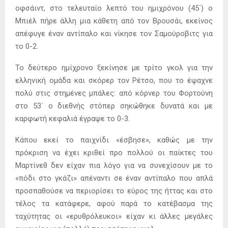
οφσάιντ, στο τελευταίο λεπτό του ημιχρόνου (45΄) ο
Μπιέλ πήρε άλλη μια κάθετη από τον Βρουσάι, εκείνος
απέφυγε έναν αντίπαλο και νίκησε τον Σαμούροβιτς για
το 0-2.
Το δεύτερο ημίχρονο ξεκίνησε με τρίτο γκολ για την
ελληνική ομάδα και σκόρερ τον Ρέτσο, που το έψαχνε
πολύ στις στημένες μπάλες: από κόρνερ του Φορτούνη
στο 53΄ ο διεθνής στόπερ σηκώθηκε δυνατά και με
καρφωτή κεφαλιά έγραψε το 0-3.
Κάπου εκεί το παιχνίδι «έσβησε», καθώς με την
πρόκριση να έχει κριθεί προ πολλού οι παίκτες του
Μαρτίνεθ δεν είχαν πια λόγο για να συνεχίσουν με το
«πόδι στο γκάζι» απέναντι σε έναν αντίπαλο που απλά
προσπαθούσε να περιορίσει το εύρος της ήττας και στο
τέλος τα κατάφερε, αφού παρά το κατέβασμα της
ταχύτητας οι «ερυθρόλευκοι» είχαν κι άλλες μεγάλες