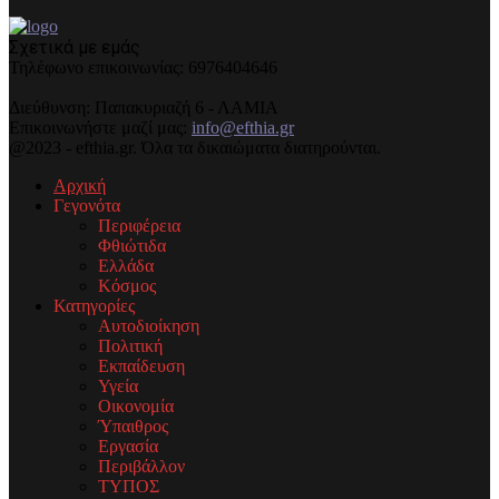
Σχετικά με εμάς
Τηλέφωνo επικοινωνίας: 6976404646
Διεύθυνση: Παπακυριαζή 6 - ΛΑΜΙΑ
Επικοινωνήστε μαζί μας:
info@efthia.gr
@2023 - efthia.gr. Όλα τα δικαιώματα διατηρούνται.
Αρχική
Γεγονότα
Περιφέρεια
Φθιώτιδα
Ελλάδα
Κόσμος
Κατηγορίες
Αυτοδιοίκηση
Πολιτική
Εκπαίδευση
Υγεία
Οικονομία
Ύπαιθρος
Εργασία
Περιβάλλον
ΤΥΠΟΣ