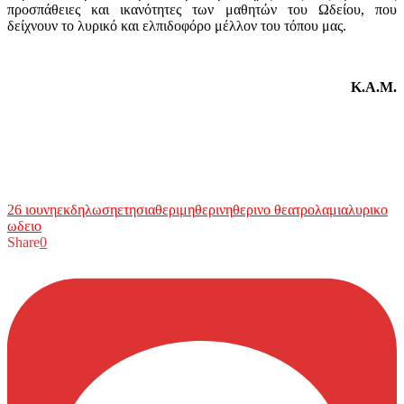
προσπάθειες και ικανότητες των μαθητών του Ωδείου, που
δείχνουν το λυρικό και ελπιδοφόρο μέλλον του τόπου μας.
Κ.Α.Μ.
26 ιουνη
εκδηλωση
ετησια
θεριμη
θερινη
θερινο θεατρο
λαμια
λυρικο
ωδειο
Share
0