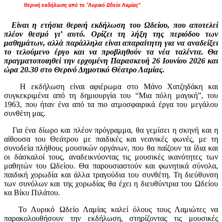
Θερινή εκδήλωση από το “Λυρικό Ωδείο Λαμίας”
Είναι η ετήσια θερινή εκδήλωση του Ωδείου, που αποτελεί
πλέον θεσμό γι’ αυτό. Ορίζει τη λήξη της περιόδου των
μαθημάτων, αλλά παράλληλα είναι απαραίτητη για να αναδείξει
το τελούμενο έργο και να προβληθούν τα νέα ταλέντα. Θα
πραγματοποιηθεί την ερχομένη Παρασκευή 26 Ιουνίου 2026 και
ώρα 20.30 στο Θερινό Δημοτικό Θέατρο Λαμίας.
Η εκδήλωση είναι αφιέρωμα στο Μάνο Χατζηδάκη και
συγκεκριμένα από τη δημιουργία του “Μια πόλη μαγική”, του
1963, που ήταν ένα από τα πιο ατμοσφαιρικά έργα του μεγάλου
συνθέτη μας.
Για ένα δίωρο και πλέον πρόγραμμα, θα γεμίσει η σκηνή και η
αίθουσα του Θεάτρου με παιδικές και νεανικές φωνές, με τη
συνοδεία πλήθους μουσικών οργάνων, που θα παίζουν τα ίδια και
οι δάσκαλοί τους, αναδεικνύοντας τις μουσικές ικανότητες των
μαθητών του Ωδείου. Θα παρουσιαστούν και φωνητικά σύνολα,
παιδική χορωδία και άλλα τραγούδια του συνθέτη. Τη διεύθυνση
των συνόλων και της χορωδίας θα έχει η διευθύντρια του Ωδείου
κα Βίκυ Πιλάτου.
Το Λυρικό Ωδείο Λαμίας καλεί όλους τους Λαμιώτες να
παρακολουθήσουν την εκδήλωση, στηρίζοντας τις μουσικές