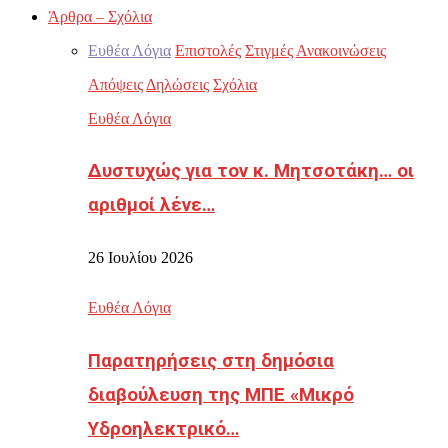
Άρθρα – Σχόλια
Ευθέα Λόγια
Επιστολές
Στιγμές
Ανακοινώσεις
Απόψεις
Δηλώσεις
Σχόλια
Ευθέα Λόγια
Δυστυχώς για τον κ. Μητσοτάκη… οι
αριθμοί λένε…
26 Ιουλίου 2026
Ευθέα Λόγια
Παρατηρήσεις στη δημόσια
διαβούλευση της ΜΠΕ «Μικρό
Υδροηλεκτρικό…