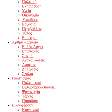
Πολιτική
Εκπαίδευση
Υγεία
Οικονομία
Ύπαιθρος
Εργασία
Περιβάλλον
Τύπος
Επιστημη
Άρθρα – Σχόλια
Ευθέα Λόγια
Επιστολές
Στιγμές
Ανακοινώσεις
Απόψεις
Δηλώσεις
Σχόλια
Πολιτισμός
Πολιτιστικά
Βιβλιοπαρουσιάσεις
Ψυχαγωγία
Τέχνες
Παράδοση
Ενδιαφέρουν
Κοινωνικά