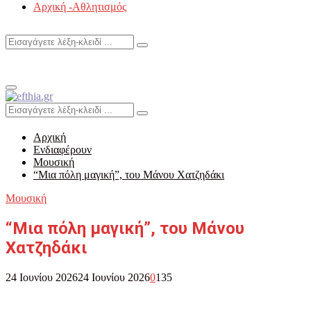
Αρχική -Αθλητισμός
Search
Search
for:
Primary
Menu
Search
Search
for:
Αρχική
Ενδιαφέρουν
Μουσική
“Μια πόλη μαγική”, του Μάνου Χατζηδάκι
Μουσική
“Μια πόλη μαγική”, του Μάνου
Χατζηδάκι
24 Ιουνίου 2026
24 Ιουνίου 2026
0
135