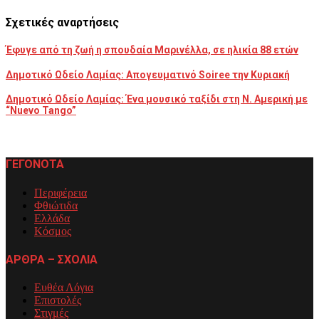
Σχετικές αναρτήσεις
Έφυγε από τη ζωή η σπουδαία Μαρινέλλα, σε ηλικία 88 ετών
Δημοτικό Ωδείο Λαμίας: Απογευματινό Soiree την Κυριακή
Δημοτικό Ωδείο Λαμίας: Ένα μουσικό ταξίδι στη Ν. Αμερική με
“Nuevo Tango”
ΓΕΓΟΝΟΤΑ
Περιφέρεια
Φθιώτιδα
Ελλάδα
Κόσμος
ΑΡΘΡΑ – ΣΧΟΛΙΑ
Ευθέα Λόγια
Επιστολές
Στιγμές